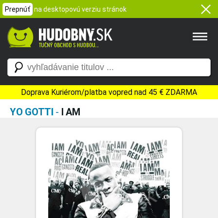
Prepnúť
na desktopovú verziu stránok
Doprava Kuriérom/platba vopred nad 45 € ZDARMA
YO GOTTI
-
I AM