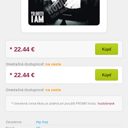
* 22.44
€
Kúpiť
Orientačná dostupnosť:
na ceste
* 22.44
€
Kúpiť
Orientačná dostupnosť:
na ceste
* Uvedená cena titulu je platná pri použití PROMO kódu:
hudobnysk
Zaradenie
:
Hip Hop