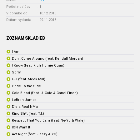
Nosič
:
CD
Počet nosičov
:
1
V ponuke od
:
10.12.2013
Dátum vydania
:
29.11.2013
ZOZNAM SKLADIEB
I Am
Don't Come Around (feat. Kendall Morgan)
I Know (feat. Rich Homie Quan)
Sorry
F-U (feat. Meek Mill)
Pride To the Side
Cold Blood (feat. J. Cole & Canei Finch)
LeBron James
Die a Real N**a
King Sh*t (feat. T.I.)
Respect That You Earn (feat. Ne-Yo & Wale)
ION Want It
Act Right (feat. Jeezy & YG)