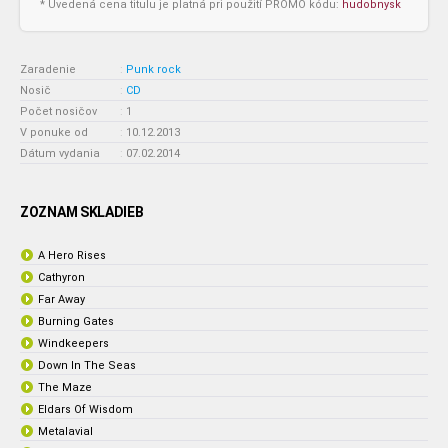
* Uvedená cena titulu je platná pri použití PROMO kódu:
hudobnysk
Zaradenie
:
Punk rock
Nosič
:
CD
Počet nosičov
:
1
V ponuke od
:
10.12.2013
Dátum vydania
:
07.02.2014
ZOZNAM SKLADIEB
A Hero Rises
Cathyron
Far Away
Burning Gates
Windkeepers
Down In The Seas
The Maze
Eldars Of Wisdom
Metalavial