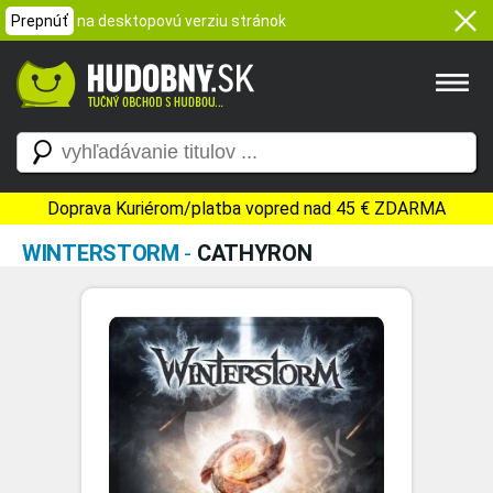
Prepnúť
na desktopovú verziu stránok
Doprava Kuriérom/platba vopred nad 45 € ZDARMA
WINTERSTORM
-
CATHYRON