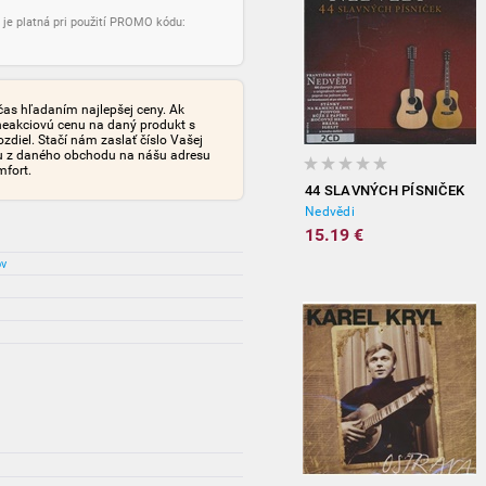
 je platná pri použití PROMO kódu:
čas hľadaním najlepšej ceny. Ak
neakciovú cenu na daný produkt s
iel. Stačí nám zaslať číslo Vašej
tu z daného obchodu na nášu adresu
mfort.
44 SLAVNÝCH PÍSNIČEK
Nedvědi
15.19 €
ov