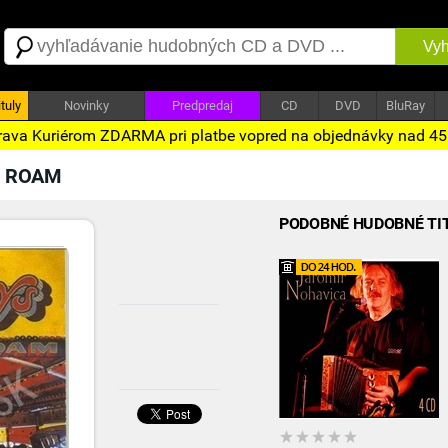
Vyh
tuly
Novinky
Predpredaj
CD
DVD
BluRay
ava Kuriérom ZDARMA pri platbe vopred na objednávky nad 4
 ROAM
PODOBNÉ HUDOBNÉ TI