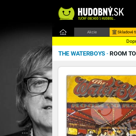
Akcie
Skladové ti
Dopr
THE WATERBOYS
-
ROOM TO