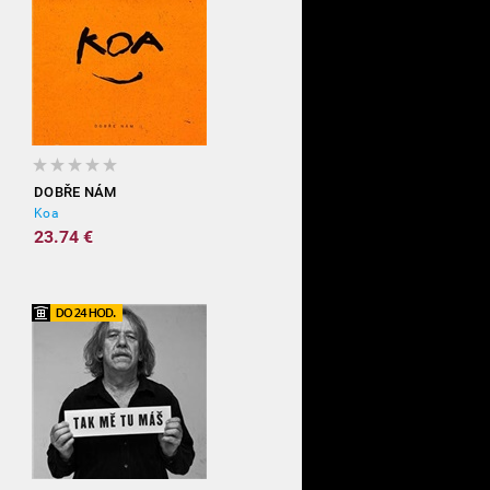
DOBŘE NÁM
Koa
23.74 €