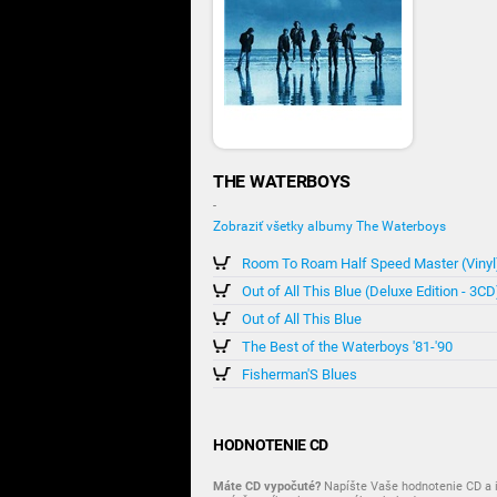
THE WATERBOYS
-
Zobraziť všetky albumy The Waterboys
Room To Roam Half Speed Master (Vinyl
Out of All This Blue (Deluxe Edition - 3CD
Out of All This Blue
The Best of the Waterboys '81-'90
Fisherman'S Blues
HODNOTENIE CD
Máte CD vypočuté?
Napíšte Vaše hodnotenie CD a i