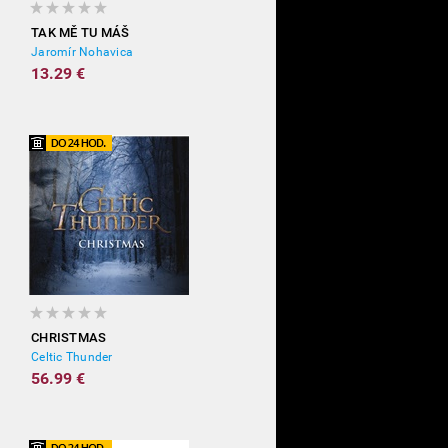
TAK MĚ TU MÁŠ
Jaromír Nohavica
13.29 €
CHRISTMAS
Celtic Thunder
56.99 €