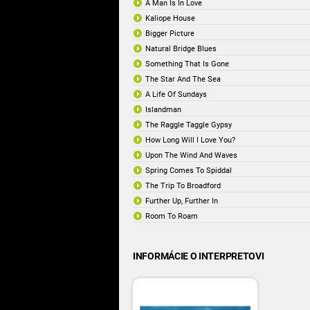
A Man Is In Love
Kaliope House
Bigger Picture
Natural Bridge Blues
Something That Is Gone
The Star And The Sea
A Life Of Sundays
Islandman
The Raggle Taggle Gypsy
How Long Will I Love You?
Upon The Wind And Waves
Spring Comes To Spiddal
The Trip To Broadford
Further Up, Further In
Room To Roam
INFORMÁCIE O INTERPRETOVI