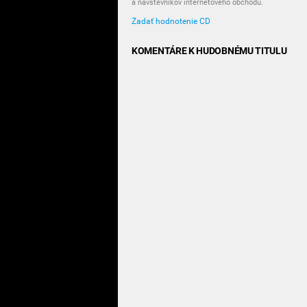
a návštevníkov internetového obchodu.
Zadať hodnotenie CD
KOMENTÁRE K HUDOBNÉMU TITULU