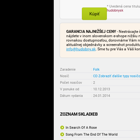
* Uvedená cena titulu
hudobnysk
Kúpiť
GARANCIA NAJNIŽŠEJ CENY
- Nestrácajte 
nájdete v inom slovenskom e-shope nižšiu 
rovnakou dostupnosťou, dorovnáme Vám rozd
aktuálnej objednávky a screenshot produk
info@hudobny.sk
. Sme tu pre Vás a Váš ko
Zaradenie
:
Folk
Nosič
:
CD
Zobraziť ďalšie typy nosič
Počet nosičov
:
2
V ponuke od
:
10.12.2013
Dátum vydania
:
24.01.2014
ZOZNAM SKLADIEB
In Search Of A Rose
Song From The End Of The World