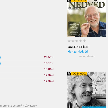
GALERIE PÍSNÍ
Honza Nedvěd
na opýtanie
)
28.59 €
)
15.19 €
13.86 €
12.34 €
12.34 €
nformujte ostatným užívateľov