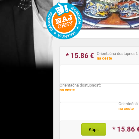
Orientačná dostupnosť:
* 15.86
€
na ceste
Orientačná dostupnosť:
na ceste
Orientačná
na ceste
* 15.86
Kúpiť