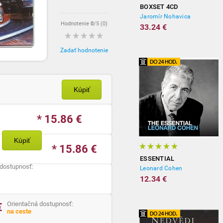
BOXSET 4CD
Jaromír Nohavica
Hodnotenie
0
/5 (
0
)
33.24 €
Zadať hodnotenie
Kúpiť
* 15.86
€
Kúpiť
* 15.86
€
ESSENTIAL
 dostupnosť:
Leonard Cohen
12.34 €
Orientačná dostupnosť:
€
na ceste