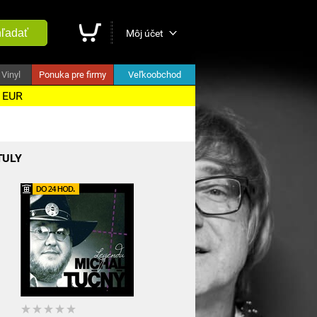
ľadať
Môj účet
Vinyl
Ponuka pre firmy
Veľkoobchod
5 EUR
TULY