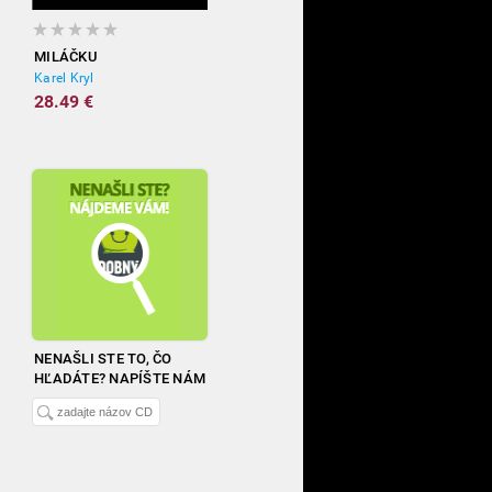
MILÁČKU
Karel Kryl
28.49 €
NENAŠLI STE TO, ČO
HĽADÁTE? NAPÍŠTE NÁM