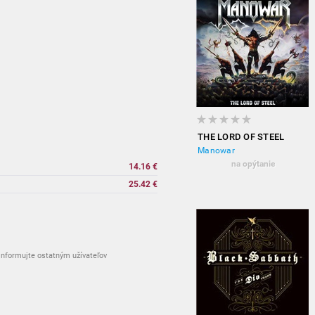
THE LORD OF STEEL
Manowar
na opýtanie
14.16 €
25.42 €
nformujte ostatným užívateľov