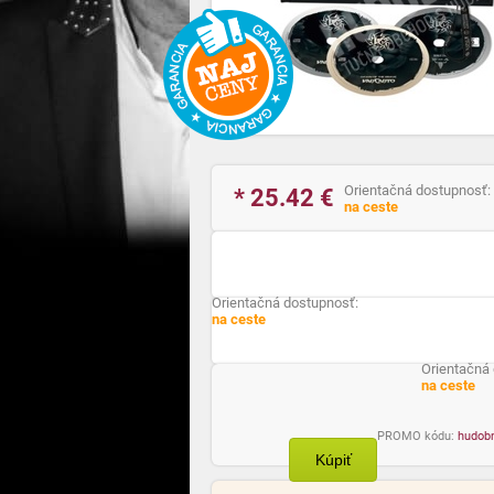
Orientačná dostupnosť:
* 25.42
€
na ceste
Orientačná dostupnosť:
na ceste
Orientačná
na ceste
PROMO kódu:
hudob
Kúpiť