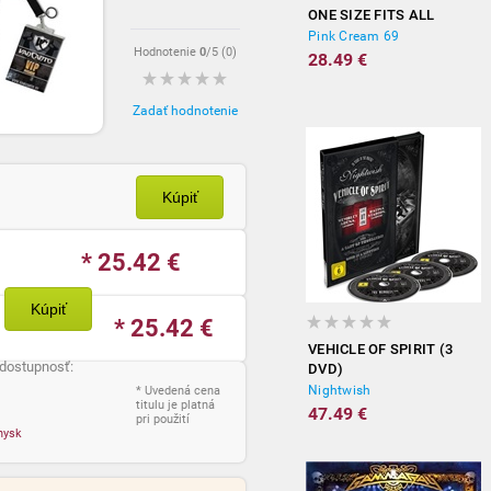
ONE SIZE FITS ALL
Pink Cream 69
Hodnotenie
0
/5 (
0
)
28.49 €
Zadať hodnotenie
Kúpiť
* 25.42
€
Kúpiť
* 25.42
€
VEHICLE OF SPIRIT (3
 dostupnosť:
DVD)
Nightwish
* Uvedená cena
titulu je platná
47.49 €
pri použití
nysk