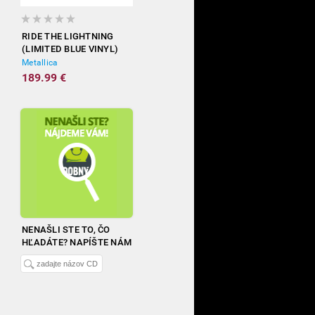
RIDE THE LIGHTNING
(LIMITED BLUE VINYL)
Metallica
189.99 €
NENAŠLI STE TO, ČO
HĽADÁTE? NAPÍŠTE NÁM