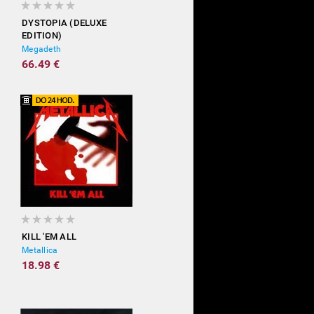
DYSTOPIA (DELUXE
EDITION)
Megadeth
66.49 €
KILL 'EM ALL
Metallica
18.98 €