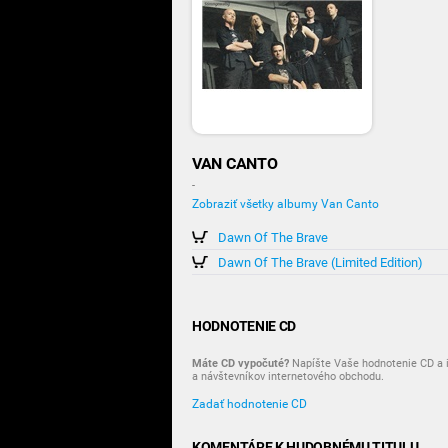
VAN CANTO
-
Zobraziť všetky albumy Van Canto
Dawn Of The Brave
Dawn Of The Brave (Limited Edition)
HODNOTENIE CD
Máte CD vypočuté?
Napíšte Vaše hodnotenie CD a i
a návštevníkov internetového obchodu.
Zadať hodnotenie CD
KOMENTÁRE K HUDOBNÉMU TITULU