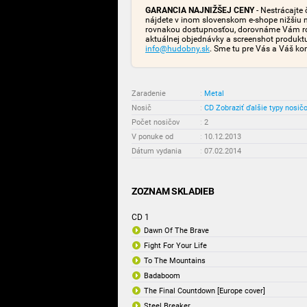
GARANCIA NAJNIŽŠEJ CENY
- Nestrácajte 
nájdete v inom slovenskom e-shope nižšiu 
rovnakou dostupnosťou, dorovnáme Vám rozd
aktuálnej objednávky a screenshot produk
info@hudobny.sk
. Sme tu pre Vás a Váš ko
Zaradenie
:
Metal
Nosič
:
CD
Zobraziť ďalšie typy nosič
Počet nosičov
:
2
V ponuke od
:
10.12.2013
Dátum vydania
:
07.02.2014
ZOZNAM SKLADIEB
CD 1
Dawn Of The Brave
Fight For Your Life
To The Mountains
Badaboom
The Final Countdown [Europe cover]
Steel Breaker