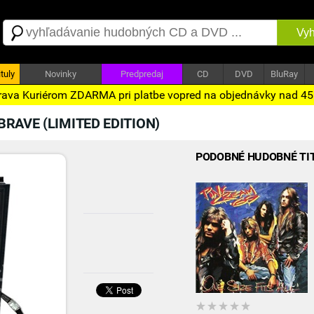
Vyh
tuly
Novinky
Predpredaj
CD
DVD
BluRay
ava Kuriérom ZDARMA pri platbe vopred na objednávky nad 4
BRAVE (LIMITED EDITION)
PODOBNÉ HUDOBNÉ TI