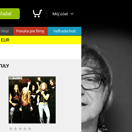
ľadať
Môj účet
Vinyl
Ponuka pre firmy
Veľkoobchod
5 EUR
TULY