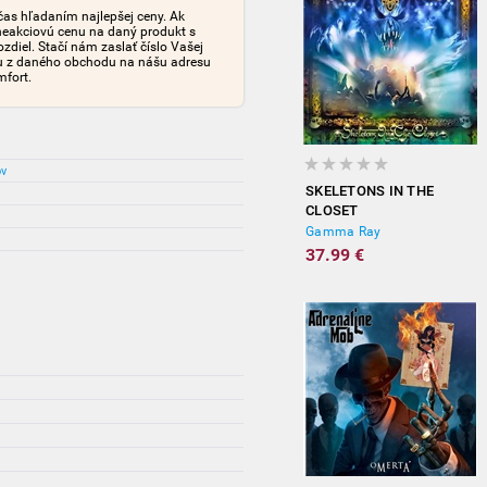
čas hľadaním najlepšej ceny. Ak
neakciovú cenu na daný produkt s
iel. Stačí nám zaslať číslo Vašej
tu z daného obchodu na nášu adresu
mfort.
ov
SKELETONS IN THE
CLOSET
Gamma Ray
37.99 €