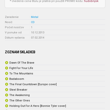
* Uvedená cena titulu je platná pri použití PROMO kódu:
hudobnysk
Zaradenie
:
Metal
Nosič
:
CD
Počet nosičov
:
1
V ponuke od
:
10.12.2013
Dátum vydania
:
07.02.2014
ZOZNAM SKLADIEB
Dawn Of The Brave
Fight For Your Life
To The Mountains
Badaboom
The Final Countdown [Europe cover]
Steel Breaker
The Awakening
The Other Ones
Holding Out For A Hero [Bonnie Tyler cover]