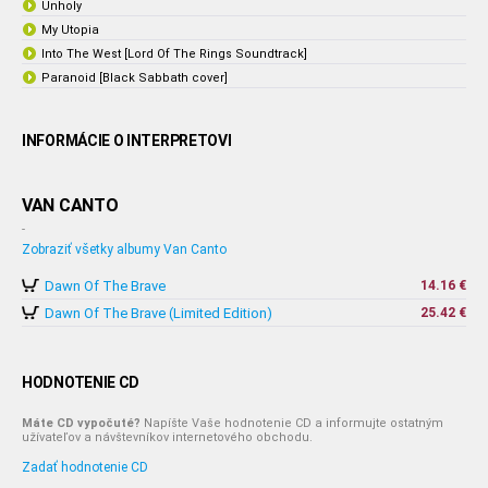
Unholy
My Utopia
Into The West [Lord Of The Rings Soundtrack]
Paranoid [Black Sabbath cover]
INFORMÁCIE O INTERPRETOVI
VAN CANTO
-
Zobraziť všetky albumy Van Canto
Dawn Of The Brave
14.16 €
Dawn Of The Brave (Limited Edition)
25.42 €
HODNOTENIE CD
Máte CD vypočuté?
Napíšte Vaše hodnotenie CD a informujte ostatným
užívateľov a návštevníkov internetového obchodu.
Zadať hodnotenie CD