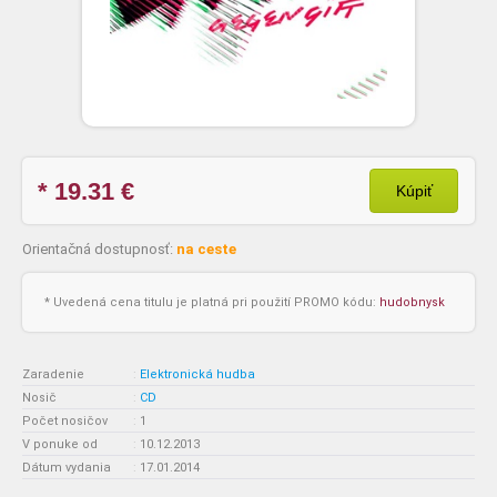
* 19.31
€
Kúpiť
Orientačná dostupnosť:
na ceste
* Uvedená cena titulu je platná pri použití PROMO kódu:
hudobnysk
Zaradenie
:
Elektronická hudba
Nosič
:
CD
Počet nosičov
:
1
V ponuke od
:
10.12.2013
Dátum vydania
:
17.01.2014