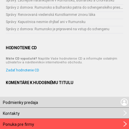
Správy: Lacnejšie natankujeme v Rumunsku, Bulharsku a Chorvátsku
Správy z domova: Rumunsko a Bulharsko patria do schengenského priestoru
Správy: Renovovaná viedenská Kunstkammer znovu láka
Správy: Kapustnica nesmie chýbať ani v Rumunsku
Správy z domova: Rumunsko je pripravené na vstup do schengenu
HODNOTENIE CD
Máte CD vypočuté?
Napíšte Vaše hodnotenie CD a informujte ostatným
užívateľov a návštevníkov internetového obchodu.
Zadať hodnotenie CD
KOMENTÁRE K HUDOBNÉMU TITULU
Podmienky predaja
Kontakty
Ponuka pre firmy