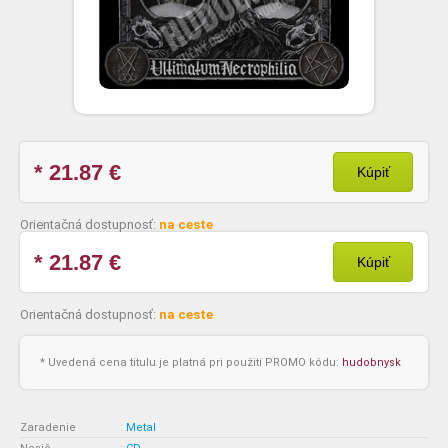
* 21.87
€
Kúpiť
Orientačná dostupnosť:
na ceste
* 21.87
€
Kúpiť
Orientačná dostupnosť:
na ceste
* Uvedená cena titulu je platná pri použití PROMO kódu:
hudobnysk
Zaradenie
:
Metal