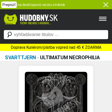
Prepnúť
na desktopovú verziu stránok
Doprava Kuriérom/platba vopred nad 45 € ZDARMA
SVARTTJERN
-
ULTIMATUM NECROPHILIA