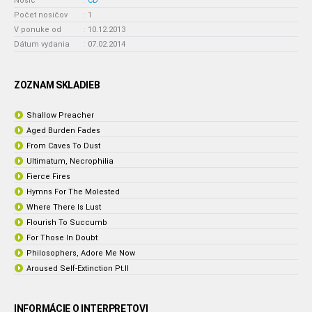
Nosič
:
CD
Počet nosičov
:
1
V ponuke od
:
10.12.2013
Dátum vydania
:
07.02.2014
ZOZNAM SKLADIEB
Shallow Preacher
Aged Burden Fades
From Caves To Dust
Ultimatum, Necrophilia
Fierce Fires
Hymns For The Molested
Where There Is Lust
Flourish To Succumb
For Those In Doubt
Philosophers, Adore Me Now
Aroused Self-Extinction Pt.II
INFORMÁCIE O INTERPRETOVI