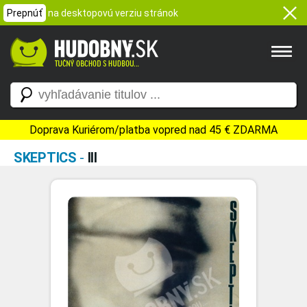
Prepnúť
na desktopovú verziu stránok
Doprava Kuriérom/platba vopred nad 45 € ZDARMA
SKEPTICS
-
III