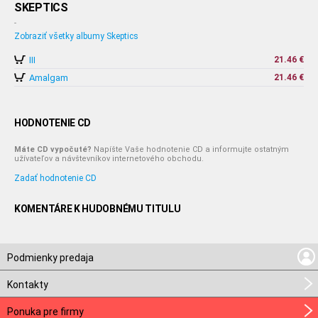
SKEPTICS
-
Zobraziť všetky albumy Skeptics
III
21.46 €
Amalgam
21.46 €
HODNOTENIE CD
Máte CD vypočuté?
Napíšte Vaše hodnotenie CD a informujte ostatným
užívateľov a návštevníkov internetového obchodu.
Zadať hodnotenie CD
KOMENTÁRE K HUDOBNÉMU TITULU
Podmienky predaja
Kontakty
Ponuka pre firmy