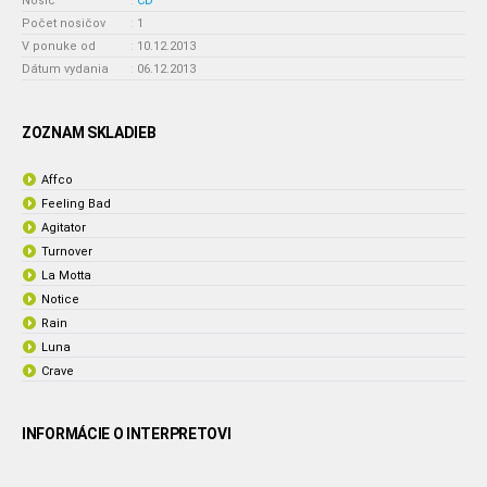
Nosič
:
CD
Počet nosičov
:
1
V ponuke od
:
10.12.2013
Dátum vydania
:
06.12.2013
ZOZNAM SKLADIEB
Affco
Feeling Bad
Agitator
Turnover
La Motta
Notice
Rain
Luna
Crave
INFORMÁCIE O INTERPRETOVI