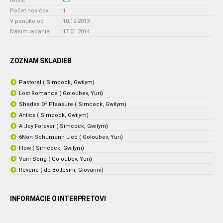
Nosič
:
CD
Počet nosičov
:
1
V ponuke od
:
10.12.2013
Dátum vydania
:
17.01.2014
ZOZNAM SKLADIEB
Pastoral ( Simcock, Gwilym)
Lost Romance ( Goloubev, Yuri)
Shades Of Pleasure ( Simcock, Gwilym)
Antics ( Simcock, Gwilym)
A Joy Forever ( Simcock, Gwilym)
6Non-Schumann Lied ( Goloubev, Yuri)
Flow ( Simcock, Gwilym)
Vain Song ( Goloubev, Yuri)
Reverie ( dp Bottesini, Giovanni)
INFORMÁCIE O INTERPRETOVI