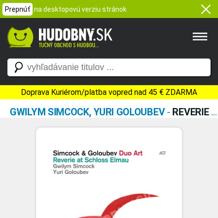
Prepnúť
na desktopovú verziu stránok
Doprava Kuriérom/platba vopred nad 45 € ZDARMA
GWILYM SIMCOCK, YURI GOLOUBEV
-
REVERIE AT SCHLOSS ELMAU