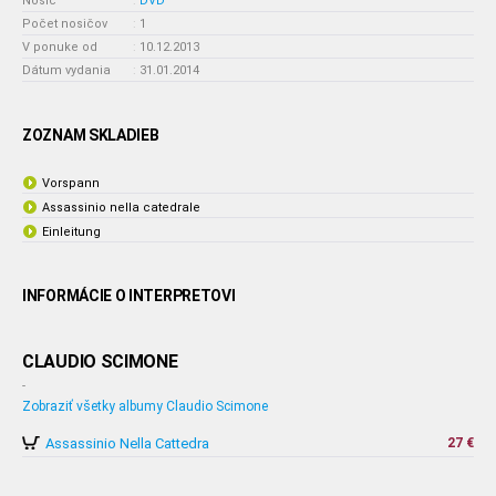
Nosič
:
DVD
Počet nosičov
:
1
V ponuke od
:
10.12.2013
Dátum vydania
:
31.01.2014
ZOZNAM SKLADIEB
Vorspann
Assassinio nella catedrale
Einleitung
INFORMÁCIE O INTERPRETOVI
CLAUDIO SCIMONE
-
Zobraziť všetky albumy Claudio Scimone
Assassinio Nella Cattedra
27 €