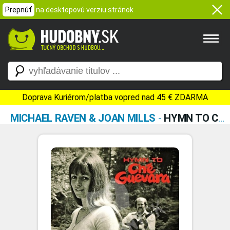
Prepnúť
na desktopovú verziu stránok
Doprava Kuriérom/platba vopred nad 45 € ZDARMA
MICHAEL RAVEN & JOAN MILLS
-
HYMN TO CHE GUEVARA (2013 REMASTERED)