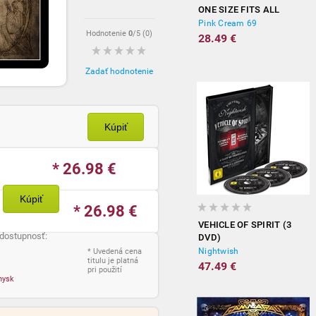
ONE SIZE FITS ALL
Pink Cream 69
Hodnotenie
0
/5 (
0
)
28.49 €
Zadať hodnotenie
Kúpiť
* 26.98
€
Kúpiť
* 26.98
€
VEHICLE OF SPIRIT (3
 dostupnosť:
DVD)
Nightwish
* Uvedená cena
titulu je platná
47.49 €
pri použití
nysk