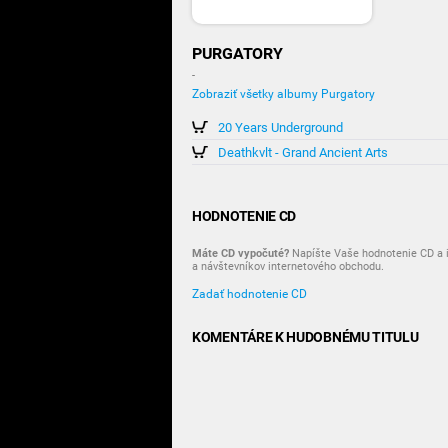
PURGATORY
-
Zobraziť všetky albumy Purgatory
20 Years Underground
Deathkvlt - Grand Ancient Arts
HODNOTENIE CD
Máte CD vypočuté?
Napíšte Vaše hodnotenie CD a i
a návštevníkov internetového obchodu.
Zadať hodnotenie CD
KOMENTÁRE K HUDOBNÉMU TITULU