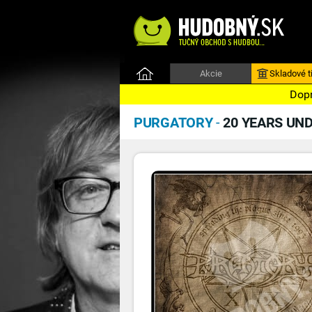
Akcie
Skladové ti
Dopr
PURGATORY
-
20 YEARS U