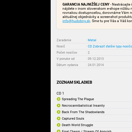
GARANCIA NAJNIŽŠEJ CENY
- Nestrácajte 
nájdete v inom slovenskom e-shope nižšiu 
rovnakou dostupnosťou, dorovnáme Vám rozd
aktuálnej objednávky a screenshot produk
info@hudobny.sk
. Sme tu pre Vás a Váš ko
Zaradenie
:
Metal
Nosič
:
CD
Zobraziť ďalšie typy nosič
Počet nosičov
:
2
V ponuke od
:
09.12.2013
Dátum vydania
:
24.01.2014
ZOZNAM SKLADIEB
CD 1
Spreading The Plague
Necrocannibalistical Insanity
Back From The Shadowlands
Captured Souls
Death World Struggle
Final Chasm / Stream Of Anguish