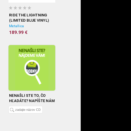
RIDE THE LIGHTNING
(LIMITED BLUE VINYL)
Metallica
189.99 €
NENAŠLI STE TO, ČO
HĽADÁTE? NAPÍŠTE NÁM