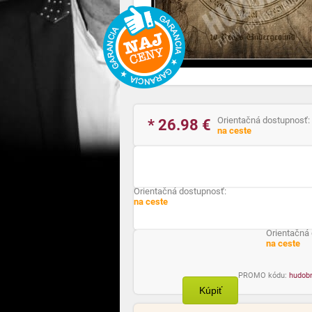
Orientačná dostupnosť:
* 26.98
€
na ceste
Orientačná dostupnosť:
na ceste
Orientačná
na ceste
PROMO kódu:
hudob
Kúpiť