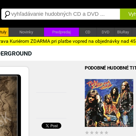
Vyh
tuly
Novinky
Predpredaj
CD
DVD
BluRay
ava Kuriérom ZDARMA pri platbe vopred na objednávky nad 4
NDERGROUND
PODOBNÉ HUDOBNÉ TI