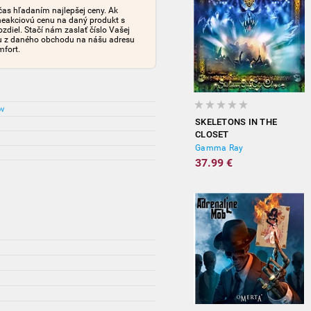
čas hľadaním najlepšej ceny. Ak
neakciovú cenu na daný produkt s
iel. Stačí nám zaslať číslo Vašej
tu z daného obchodu na nášu adresu
mfort.
ov
SKELETONS IN THE
CLOSET
Gamma Ray
37.99 €