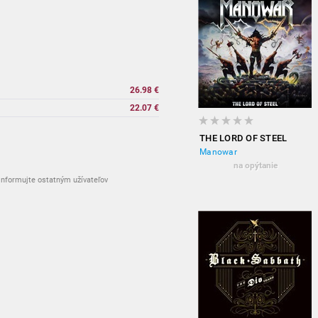
26.98 €
22.07 €
THE LORD OF STEEL
Manowar
na opýtanie
nformujte ostatným užívateľov