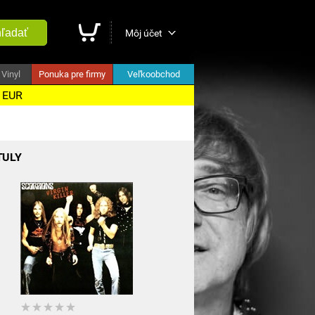
ľadať
Môj účet
Vinyl
Ponuka pre firmy
Veľkoobchod
5 EUR
TULY