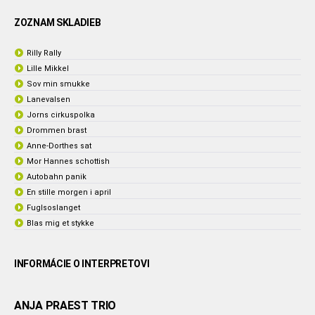
ZOZNAM SKLADIEB
Rilly Rally
Lille Mikkel
Sov min smukke
Lanevalsen
Jorns cirkuspolka
Drommen brast
Anne-Dorthes sat
Mor Hannes schottish
Autobahn panik
En stille morgen i april
Fuglsoslanget
Blas mig et stykke
INFORMÁCIE O INTERPRETOVI
ANJA PRAEST TRIO