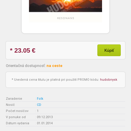
* 23.05
€
Kúpiť
Orientačná dostupnosť:
na ceste
* Uvedená cena titulu je platná pri použití PROMO kódu:
hudobnysk
Zaradenie
:
Folk
Nosič
:
CD
Počet nosičov
:
1
V ponuke od
:
09.12.2013
Dátum vydania
:
01.01.2014