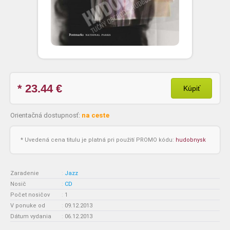
* 23.44
€
Kúpiť
Orientačná dostupnosť:
na ceste
* Uvedená cena titulu je platná pri použití PROMO kódu:
hudobnysk
Zaradenie
:
Jazz
Nosič
:
CD
Počet nosičov
:
1
V ponuke od
:
09.12.2013
Dátum vydania
:
06.12.2013