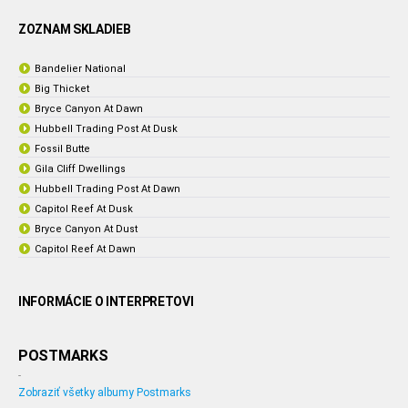
ZOZNAM SKLADIEB
Bandelier National
Big Thicket
Bryce Canyon At Dawn
Hubbell Trading Post At Dusk
Fossil Butte
Gila Cliff Dwellings
Hubbell Trading Post At Dawn
Capitol Reef At Dusk
Bryce Canyon At Dust
Capitol Reef At Dawn
INFORMÁCIE O INTERPRETOVI
POSTMARKS
-
Zobraziť všetky albumy Postmarks