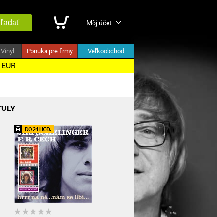
ľadať
Môj účet
Vinyl
Ponuka pre firmy
Veľkoobchod
5 EUR
TULY