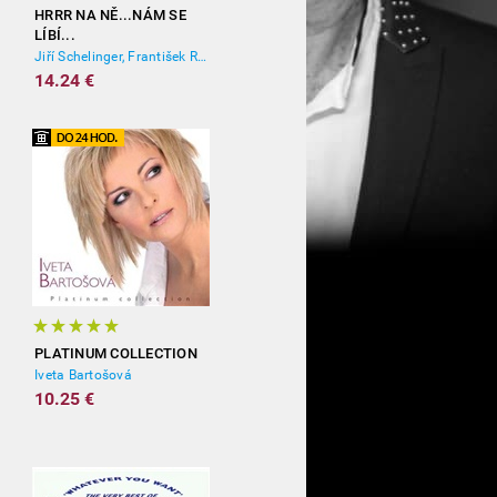
HRRR NA NĚ...NÁM SE
LÍBÍ...
Jiří Schelinger, František Ringo Čech
14.24 €
PLATINUM COLLECTION
Iveta Bartošová
10.25 €