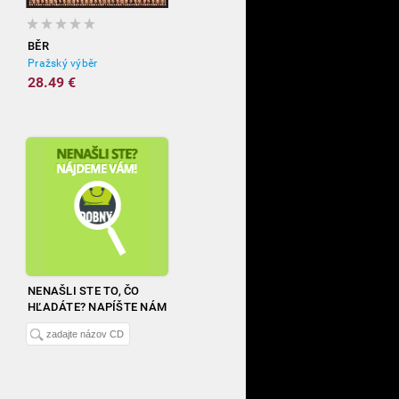
BĚR
Pražský výběr
28.49 €
NENAŠLI STE TO, ČO
HĽADÁTE? NAPÍŠTE NÁM