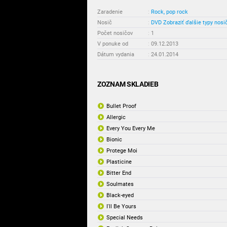
Zaradenie
:
Rock, pop rock
Nosič
:
DVD
Zobraziť ďalšie typy nosi
Počet nosičov
:
1
V ponuke od
:
09.12.2013
Dátum vydania
:
24.01.2014
ZOZNAM SKLADIEB
Bullet Proof
Allergic
Every You Every Me
Bionic
Protege Moi
Plasticine
Bitter End
Soulmates
Black-eyed
I'll Be Yours
Special Needs