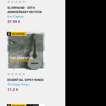
SLOWHAND - 35TH
ANNIVERSARY EDITION
(DELUXE)
Eric Clapton
37.99 €
ESSENTIAL GIPSY KINGS
The Gipsy Kings
11.2 €