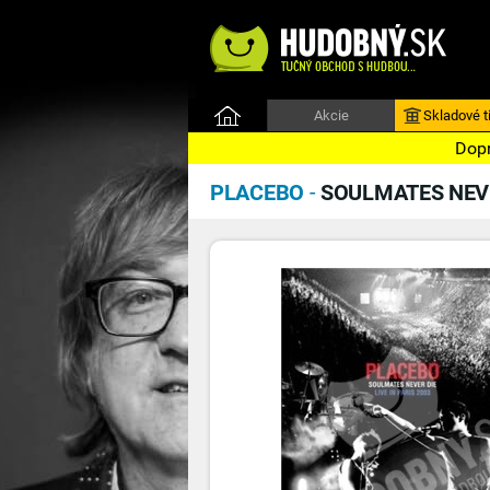
Akcie
Skladové ti
Dopr
PLACEBO
-
SOULMATES NEVER