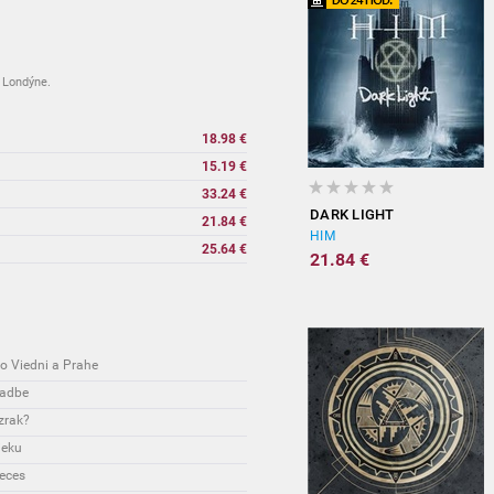
 Londýne.
18.98 €
15.19 €
33.24 €
DARK LIGHT
21.84 €
HIM
25.64 €
21.84 €
o Viedni a Prahe
ladbe
zrak?
ieku
eces