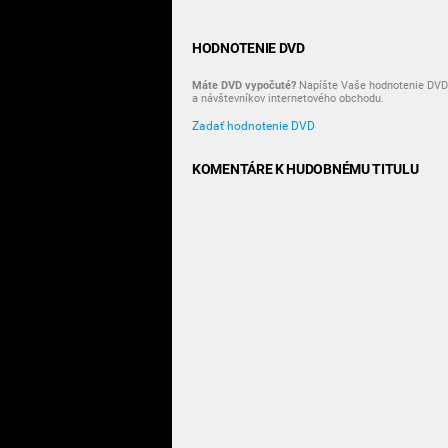
HODNOTENIE DVD
Máte DVD vypočuté?
Napíšte Vaše hodnotenie DVD 
a návštevníkov internetového obchodu.
Zadať hodnotenie DVD
KOMENTÁRE K HUDOBNÉMU TITULU