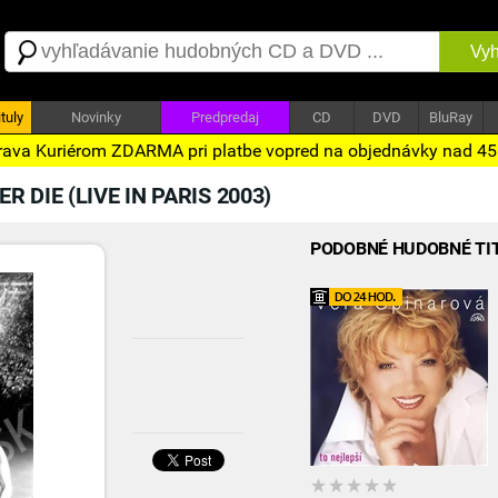
Vyh
tuly
Novinky
Predpredaj
CD
DVD
BluRay
ava Kuriérom ZDARMA pri platbe vopred na objednávky nad 4
 DIE (LIVE IN PARIS 2003)
PODOBNÉ HUDOBNÉ TI