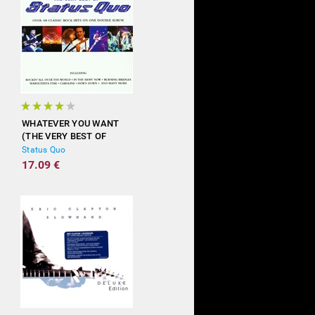
WHATEVER YOU WANT
(THE VERY BEST OF
STATUS QUO)
Status Quo
17.09 €