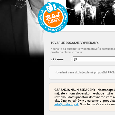
TOVAR JE DOČASNE VYPREDANÝ.
Nechajte sa automaticky kontaktovať o dostupnost
prostredníctvom e-mailu:
Váš e-mail
:
* Uvedená cena titulu je platná pri použití PR
GARANCIA NAJNIŽŠEJ CENY
- Nestrácajte 
nájdete v inom slovenskom e-shope nižšiu 
rovnakou dostupnosťou, dorovnáme Vám rozd
aktuálnej objednávky a screenshot produk
info@hudobny.sk
. Sme tu pre Vás a Váš ko