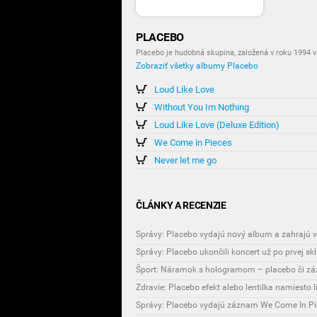
PLACEBO
Placebo je hudobná skupina, založená v roku 1994 v
Zobraziť všetky albumy Placebo
Loud Like Love
Without You Im Nothing
Loud Like Love (Deluxe Edition)
We Come in Pieces
Never let me go
ČLÁNKY A RECENZIE
Správy: Placebo vydajú nový album a zahrajú v
Správy: Placebo ukončili koncert už po prvej sk
Šport: Náramok s hologramom – placebo či zá
Zdravie: Placebo efekt alebo lentilka namiesto l
Správy: Placebo vydajú záznam We Come In Pi