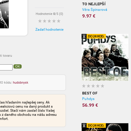
TO NEJLEPŠÍ
Věra Špinarová
Hodnotenie
0
/5 (
0
)
9.97 €
Zadať hodnotenie
i tovaru
OK
OMO kódu:
hudobnysk
BEST OF
Puhdys
čas hľadaním najlepšej ceny. Ak
56.99 €
neakciovú cenu na daný produkt s
iel. Stačí nám zaslať číslo Vašej
tu z daného obchodu na nášu adresu
mfort.