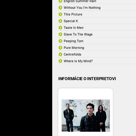
English Summer Rain
Without You I'm Nothing
This Picture
Special K
Taste In Men
Slave To The Wage
Peeping Tom
Pure Morning
Centrefolds
Where Is My Mind?
INFORMÁCIE O INTERPRETOVI