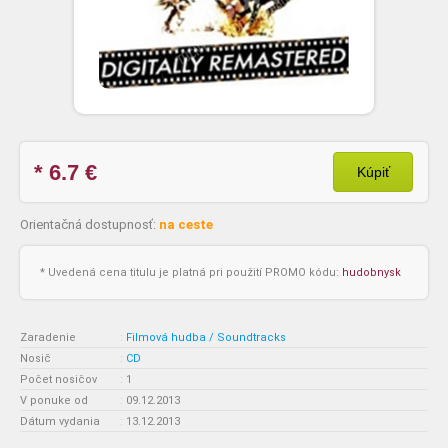
* 6.7
€
Kúpiť
Orientačná dostupnosť:
na ceste
* Uvedená cena titulu je platná pri použití PROMO kódu:
hudobnysk
Zaradenie
:
Filmová hudba / Soundtracks
Nosič
:
CD
Počet nosičov
:
1
V ponuke od
:
09.12.2013
Dátum vydania
:
13.12.2013