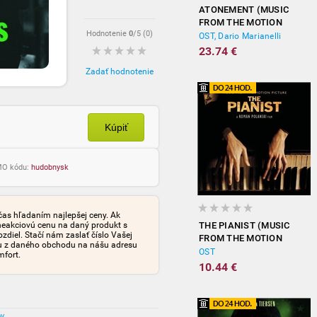
ATONEMENT (MUSIC
FROM THE MOTION
Hodnotenie
0
/5 (
0
)
PICTURE)
OST, Dario Marianelli
23.74 €
Zadať hodnotenie
Kúpiť
OMO kódu:
hudobnysk
čas hľadaním najlepšej ceny. Ak
neakciovú cenu na daný produkt s
THE PIANIST (MUSIC
iel. Stačí nám zaslať číslo Vašej
FROM THE MOTION
tu z daného obchodu na nášu adresu
PICTURE)
OST
mfort.
10.44 €
ov