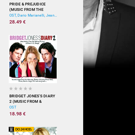
PRIDE & PREJUDICE
(MUSIC FROM THE
MOTION PICTURE)
OST, Dario Marianelli, Jean-Yves Thibaudet
28.49 €
BRIDGET JONES'S DIARY
2 (MUSIC FROM &
INSPIRED BY THE
OST
MOTION PICTURE)
18.98 €