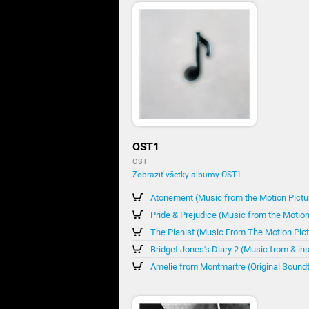
OST1
OST
Zobraziť všetky albumy OST1
Atonement (Music from the Motion Pictu
Pride & Prejudice (Music from the Motion
The Pianist (Music From The Motion Pict
Bridget Jones's Diary 2 (Music from & in
Amelie from Montmartre (Original Sound