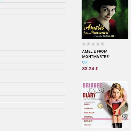
AMELIE FROM
MONTMARTRE
(ORIGINAL
OST
SOUNDTRACK)
33.24 €