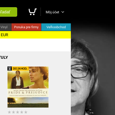
ľadať
Môj účet
Vinyl
Ponuka pre firmy
Veľkoobchod
5 EUR
TULY