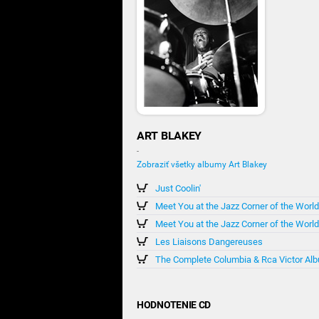
ART BLAKEY
-
Zobraziť všetky albumy Art Blakey
Just Coolin'
Meet You at the Jazz Corner of the World 
Meet You at the Jazz Corner of the World
Les Liaisons Dangereuses
The Complete Columbia & Rca Victor Alb
HODNOTENIE CD