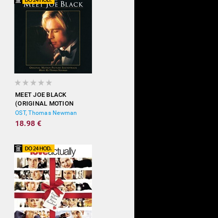
MEET JOE BLACK
(ORIGINAL MOTION
PICTURE SOUNDTRACK)
OST, Thomas Newman
18.98 €