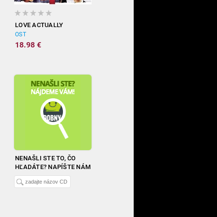
LOVE ACTUALLY
OST
18.98 €
NENAŠLI STE TO, ČO
HĽADÁTE? NAPÍŠTE NÁM