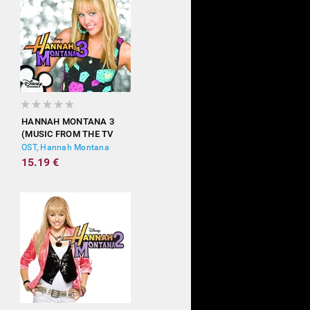
HANNAH MONTANA 3
(MUSIC FROM THE TV
SHOW)
OST, Hannah Montana
15.19 €