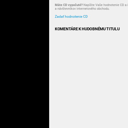
Máte CD vypočuté?
Napíšte Vaše hodnotenie CD a i
a návštevníkov internetového obchodu.
Zadať hodnotenie CD
KOMENTÁRE K HUDOBNÉMU TITULU