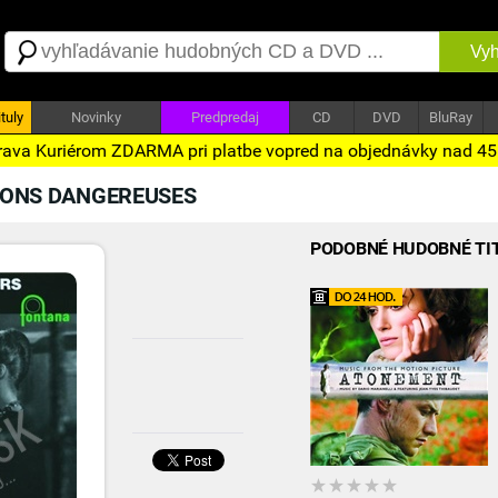
Vyh
tuly
Novinky
Predpredaj
CD
DVD
BluRay
ava Kuriérom ZDARMA pri platbe vopred na objednávky nad 4
ISONS DANGEREUSES
PODOBNÉ HUDOBNÉ TI