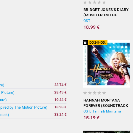
BRIDGET JONES'S DIARY
(MUSIC FROM THE
MOTION PICTURE)
OST
18.99 €
re)
23.74 €
 Picture)
28.49 €
ure)
10.44 €
HANNAH MONTANA
FOREVER (SOUNDTRACK
spired by The Motion Picture)
18.98 €
FROM THE TV SERIES)
OST, Hannah Montana
track)
33.24 €
15.19 €