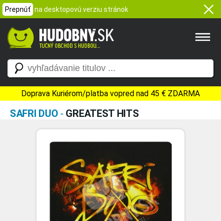
Prepnúť
na desktopovú verziu stránok
Doprava Kuriérom/platba vopred nad 45 € ZDARMA
SAFRI DUO
-
GREATEST HITS