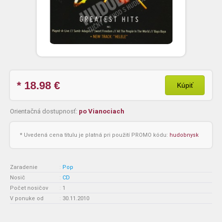
* 18.98
€
Kúpiť
Orientačná dostupnosť:
po Vianociach
* Uvedená cena titulu je platná pri použití PROMO kódu:
hudobnysk
Zaradenie
:
Pop
Nosič
:
CD
Počet nosičov
:
1
V ponuke od
:
30.11.2010