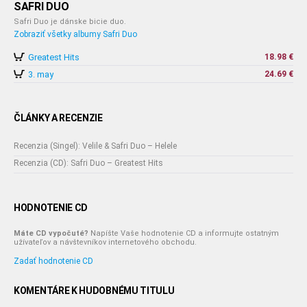
SAFRI DUO
Safri Duo je dánske bicie duo.
Zobraziť všetky albumy Safri Duo
Greatest Hits
18.98 €
3. may
24.69 €
ČLÁNKY A RECENZIE
Recenzia (Singel): Velile & Safri Duo – Helele
Recenzia (CD): Safri Duo – Greatest Hits
HODNOTENIE CD
Máte CD vypočuté?
Napíšte Vaše hodnotenie CD a informujte ostatným
užívateľov a návštevníkov internetového obchodu.
Zadať hodnotenie CD
KOMENTÁRE K HUDOBNÉMU TITULU