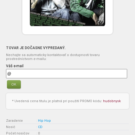
TOVAR JE DOČASNE VYPREDANÝ.
Nechajte sa automaticky kontaktovať o dostupnosti tovaru
prostredníctvom e-mailu:
Váš e-mail
OK
* Uvedená cena titulu je platná pri použití PROMO kódu:
hudobnysk
Zaradenie
:
Hip Hop
Nosič
:
CD
Počet nosičov
:
0