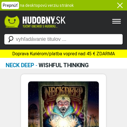
Prepnúť
na desktopovú verziu stránok
Doprava Kuriérom/platba vopred nad 45 € ZDARMA
NECK DEEP
-
WISHFUL THINKING