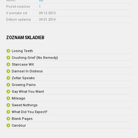
Nosič
:
CD
Počet nosičov
:
1
V ponuke od
:
09.12.2013
Dátum vydania
:
24.01.2014
ZOZNAM SKLADIEB
Losing Teeth
Crushing Grief (No Remedy)
Staircase Wit
Damsel In Distress
Zoltar Speaks
Growing Pains
Say What You Want
Mileage
Sweet Nothings
What Did You Expect?
Blank Pages
Candour