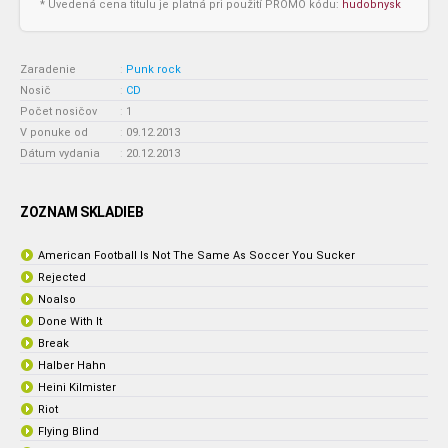
* Uvedená cena titulu je platná pri použití PROMO kódu:
hudobnysk
Zaradenie
:
Punk rock
Nosič
:
CD
Počet nosičov
:
1
V ponuke od
:
09.12.2013
Dátum vydania
:
20.12.2013
ZOZNAM SKLADIEB
American Football Is Not The Same As Soccer You Sucker
Rejected
Noalso
Done With It
Break
Halber Hahn
Heini Kilmister
Riot
Flying Blind