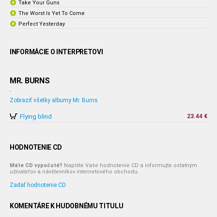
Take Your Guns
The Worst Is Yet To Come
Perfect Yesterday
INFORMÁCIE O INTERPRETOVI
MR. BURNS
-
Zobraziť všetky albumy Mr. Burns
Flying blind
23.44 €
HODNOTENIE CD
Máte CD vypočuté?
Napíšte Vaše hodnotenie CD a informujte ostatným
užívateľov a návštevníkov internetového obchodu.
Zadať hodnotenie CD
KOMENTÁRE K HUDOBNÉMU TITULU