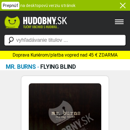
Prepnúť
na desktopovú verziu stránok
Doprava Kuriérom/platba vopred nad 45 € ZDARMA
MR. BURNS
-
FLYING BLIND