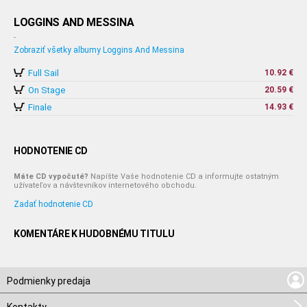
LOGGINS AND MESSINA
-
Zobraziť všetky albumy Loggins And Messina
Full Sail
10.92 €
On Stage
20.59 €
Finale
14.93 €
HODNOTENIE CD
Máte CD vypočuté?
Napíšte Vaše hodnotenie CD a informujte ostatným
užívateľov a návštevníkov internetového obchodu.
Zadať hodnotenie CD
KOMENTÁRE K HUDOBNÉMU TITULU
Podmienky predaja