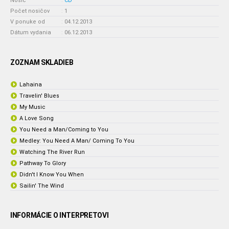
Nosič
:
CD
Počet nosičov
:
1
V ponuke od
:
04.12.2013
Dátum vydania
:
06.12.2013
ZOZNAM SKLADIEB
Lahaina
Travelin' Blues
My Music
A Love Song
You Need a Man/Coming to You
Medley: You Need A Man/ Coming To You
Watching The River Run
Pathway To Glory
Didn't I Know You When
Sailin' The Wind
INFORMÁCIE O INTERPRETOVI