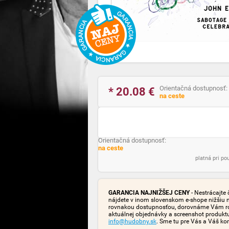
Orientačná dostupnosť:
* 20.08
€
na ceste
Orientačná dostupnosť:
na ceste
platná pri p
GARANCIA NAJNIŽŠEJ CENY
- Nestrácajte 
nájdete v inom slovenskom e-shope nižšiu 
rovnakou dostupnosťou, dorovnáme Vám rozd
aktuálnej objednávky a screenshot produk
info@hudobny.sk
. Sme tu pre Vás a Váš ko