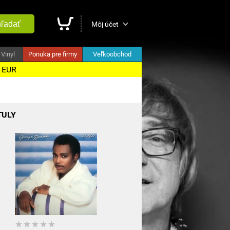
ľadať
Môj účet
Vinyl
Ponuka pre firmy
Veľkoobchod
5 EUR
TULY