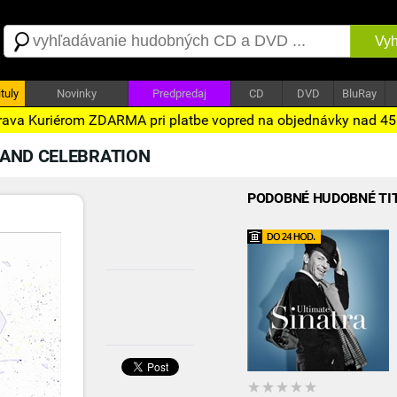
Vyh
tuly
Novinky
Predpredaj
CD
DVD
BluRay
ava Kuriérom ZDARMA pri platbe vopred na objednávky nad 4
AND CELEBRATION
PODOBNÉ HUDOBNÉ TI