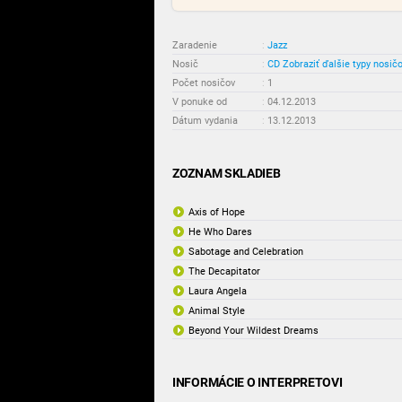
Zaradenie
:
Jazz
Nosič
:
CD
Zobraziť ďalšie typy nosič
Počet nosičov
:
1
V ponuke od
:
04.12.2013
Dátum vydania
:
13.12.2013
ZOZNAM SKLADIEB
Axis of Hope
He Who Dares
Sabotage and Celebration
The Decapitator
Laura Angela
Animal Style
Beyond Your Wildest Dreams
INFORMÁCIE O INTERPRETOVI