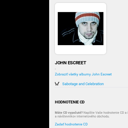
JOHN ESCREET
-
Zobraziť všetky albumy John Escreet
Sabotage and Celebration
HODNOTENIE CD
Máte CD vypočuté?
Napíšte Vaše hodnotenie CD a i
a návštevníkov internetového obchodu.
Zadať hodnotenie CD