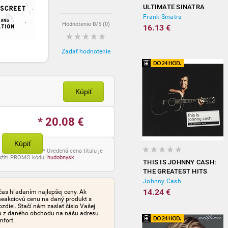
ULTIMATE SINATRA
Frank Sinatra
Hodnotenie
0
/5 (
0
)
16.13 €
Zadať hodnotenie
Kúpiť
* 20.08
€
Kúpiť
* Uvedená cena titulu je
oužití PROMO kódu:
hudobnysk
THIS IS JOHNNY CASH:
THE GREATEST HITS
Johnny Cash
14.24 €
čas hľadaním najlepšej ceny. Ak
neakciovú cenu na daný produkt s
iel. Stačí nám zaslať číslo Vašej
tu z daného obchodu na nášu adresu
mfort.