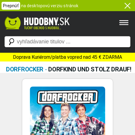
Prepnúť
na desktopovú verziu stránok
Doprava Kuriérom/platba vopred nad 45 € ZDARMA
DORFROCKER
-
DORFKIND UND STOLZ DRAUF!