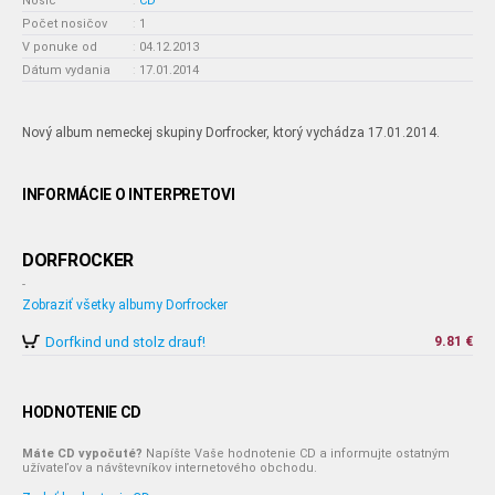
Nosič
:
CD
Počet nosičov
:
1
V ponuke od
:
04.12.2013
Dátum vydania
:
17.01.2014
Nový album nemeckej skupiny Dorfrocker, ktorý vychádza 17.01.2014.
INFORMÁCIE O INTERPRETOVI
DORFROCKER
-
Zobraziť všetky albumy Dorfrocker
Dorfkind und stolz drauf!
9.81 €
HODNOTENIE CD
Máte CD vypočuté?
Napíšte Vaše hodnotenie CD a informujte ostatným
užívateľov a návštevníkov internetového obchodu.