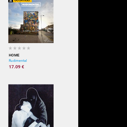
HOME
Rudimental
17.09 €