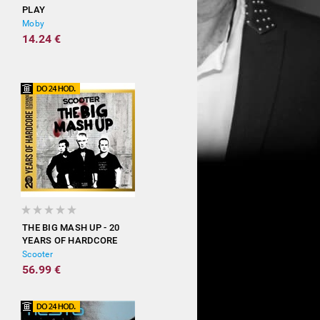
PLAY
Moby
14.24 €
THE BIG MASH UP - 20
YEARS OF HARDCORE
(EXPANDED EDITION)
Scooter
56.99 €