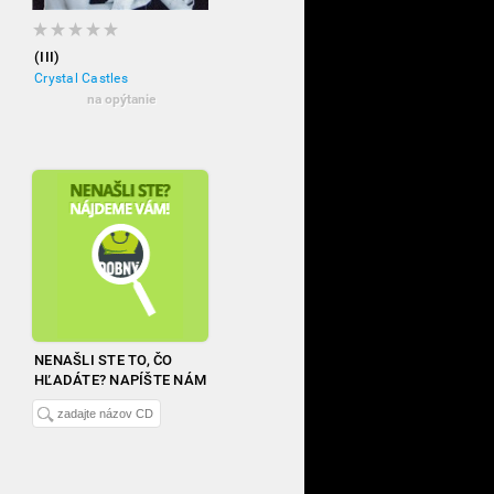
(III)
Crystal Castles
na opýtanie
NENAŠLI STE TO, ČO
HĽADÁTE? NAPÍŠTE NÁM