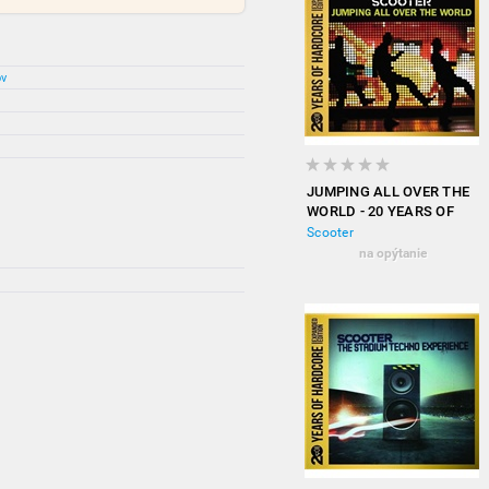
ov
JUMPING ALL OVER THE
WORLD - 20 YEARS OF
HARDCORE (EXPANDED
Scooter
EDITION)
na opýtanie