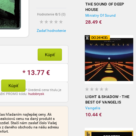
THE SOUND OF DEEP
HOUSE
Hodnotenie
0
/5 (
0
)
Ministry Of Sound
28.49 €
Zadať hodnotenie
Kúpiť
* 13.77
€
Kúpiť
* Uvedená cena titulu je
oužití PROMO kódu:
hudobnysk
LIGHT & SHADOW - THE
BEST OF VANGELIS
Vangelis
10.44 €
čas hľadaním najlepšej ceny. Ak
neakciovú cenu na daný produkt s
iel. Stačí nám zaslať číslo Vašej
tu z daného obchodu na nášu adresu
mfort.