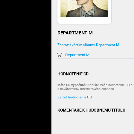
DEPARTMENT M
-
Zobraziť všetky albumy Department M
Department M
HODNOTENIE CD
Máte CD vypočuté?
Napíšte Vaše hodnotenie CD a i
a návštevníkov internetového obchodu.
Zadať hodnotenie CD
KOMENTÁRE K HUDOBNÉMU TITULU