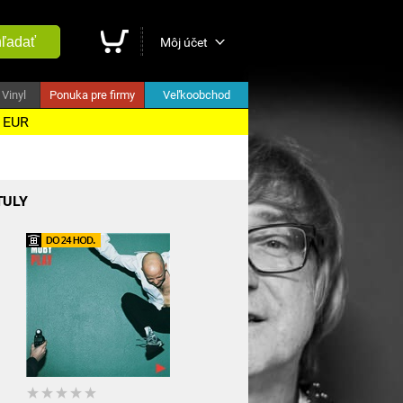
ľadať
Môj účet
Vinyl
Ponuka pre firmy
Veľkoobchod
5 EUR
TULY