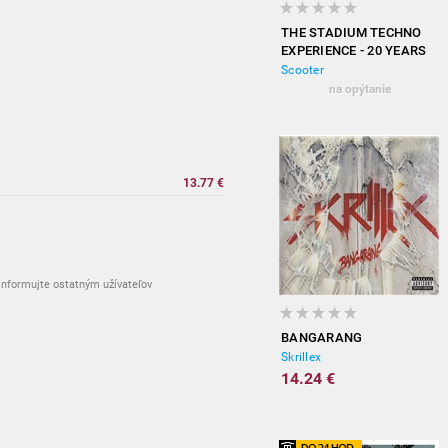
THE STADIUM TECHNO
EXPERIENCE - 20 YEARS
OF HARDCORE
Scooter
(EXPANDED EDITION)
na opýtanie
13.77 €
nformujte ostatným užívateľov
BANGARANG
Skrillex
14.24 €