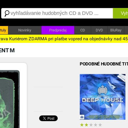
Vyh
tuly
Novinky
Predpredaj
CD
DVD
BluRay
ava Kuriérom ZDARMA pri platbe vopred na objednávky nad 4
ENT M
PODOBNÉ HUDOBNÉ TI