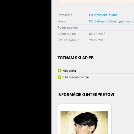
Zaradenie
:
Elektronická hudba
Nosič
:
CD
Zobraziť ďalšie typy nosič
Počet nosičov
:
1
V ponuke od
:
04.12.2013
Dátum vydania
:
20.12.2013
ZOZNAM SKLADIEB
Absentia
The Second Prize
INFORMÁCIE O INTERPRETOVI