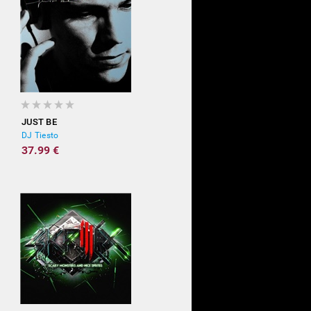
JUST BE
DJ Tiesto
37.99 €