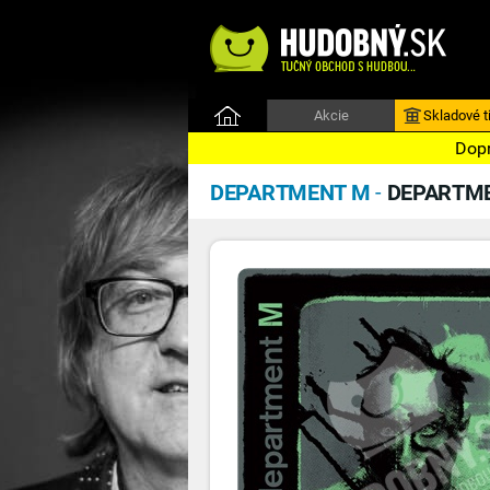
Akcie
Skladové ti
Dopr
DEPARTMENT M
-
DEPARTM