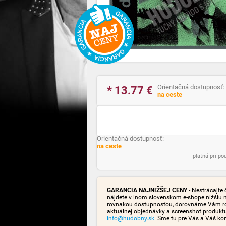
Orientačná dostupnosť:
* 13.77
€
na ceste
Orientačná dostupnosť:
na ceste
platná pri p
GARANCIA NAJNIŽŠEJ CENY
- Nestrácajte 
nájdete v inom slovenskom e-shope nižšiu 
rovnakou dostupnosťou, dorovnáme Vám rozd
aktuálnej objednávky a screenshot produk
info@hudobny.sk
. Sme tu pre Vás a Váš ko