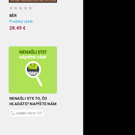
BĚR
Pražský výběr
28.49 €
NENAŠLI STE TO, ČO
HĽADÁTE? NAPÍŠTE NÁM