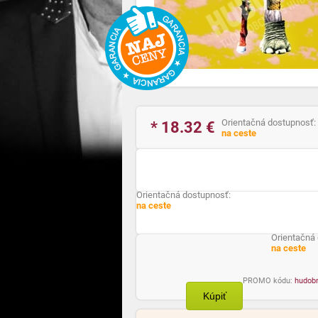
Orientačná dostupnosť:
* 18.32
€
na ceste
Orientačná dostupnosť:
na ceste
Orientačná
na ceste
PROMO kódu:
hudob
Kúpiť