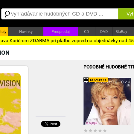
Vyh
tuly
Novinky
Predpredaj
CD
DVD
BluRay
ava Kuriérom ZDARMA pri platbe vopred na objednávky nad 4
ION
PODOBNÉ HUDOBNÉ TI