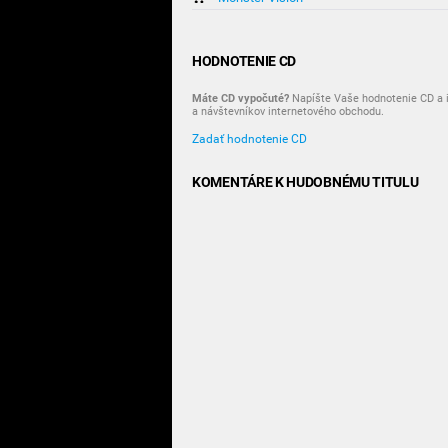
HODNOTENIE CD
Máte CD vypočuté?
Napíšte Vaše hodnotenie CD a i
a návštevníkov internetového obchodu.
Zadať hodnotenie CD
KOMENTÁRE K HUDOBNÉMU TITULU