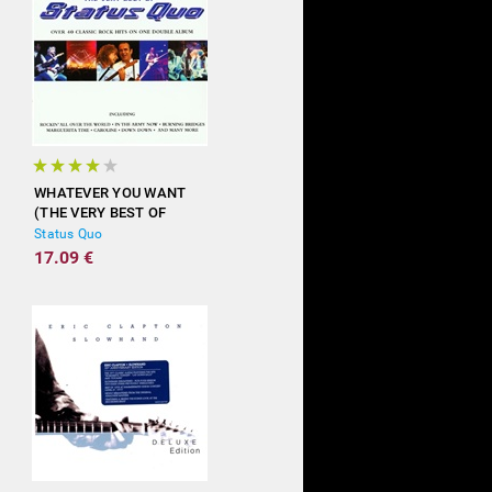
WHATEVER YOU WANT
(THE VERY BEST OF
STATUS QUO)
Status Quo
17.09 €