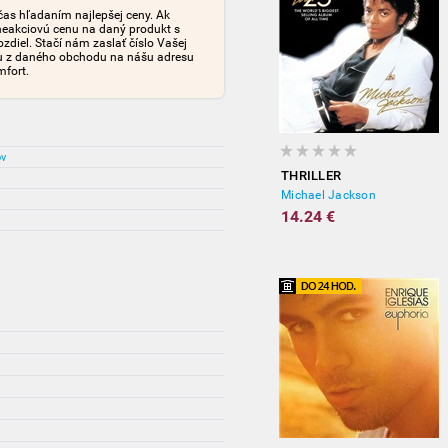
čas hľadaním najlepšej ceny. Ak
neakciovú cenu na daný produkt s
iel. Stačí nám zaslať číslo Vašej
tu z daného obchodu na nášu adresu
mfort.
ov
THRILLER
Michael Jackson
14.24 €