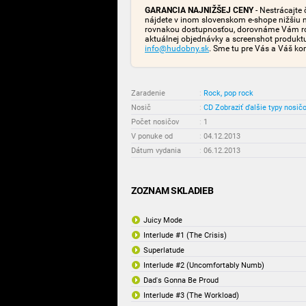
GARANCIA NAJNIŽŠEJ CENY
- Nestrácajte 
nájdete v inom slovenskom e-shope nižšiu 
rovnakou dostupnosťou, dorovnáme Vám rozd
aktuálnej objednávky a screenshot produk
info@hudobny.sk
. Sme tu pre Vás a Váš ko
Zaradenie
:
Rock, pop rock
Nosič
:
CD
Zobraziť ďalšie typy nosič
Počet nosičov
:
1
V ponuke od
:
04.12.2013
Dátum vydania
:
06.12.2013
ZOZNAM SKLADIEB
Juicy Mode
Interlude #1 (The Crisis)
Superlatude
Interlude #2 (Uncomfortably Numb)
Dad's Gonna Be Proud
Interlude #3 (The Workload)