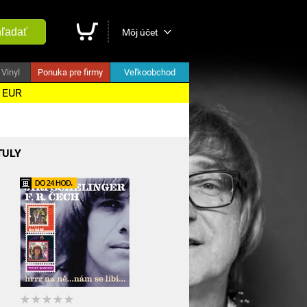
ľadať
Môj účet
Vinyl
Ponuka pre firmy
Veľkoobchod
5 EUR
TULY