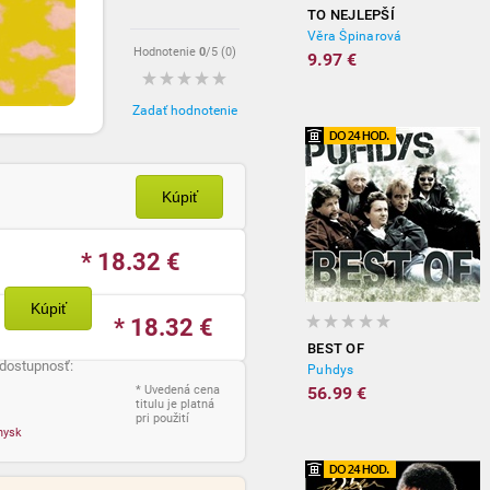
TO NEJLEPŠÍ
Věra Špinarová
Hodnotenie
0
/5 (
0
)
9.97 €
Zadať hodnotenie
Kúpiť
* 18.32
€
Kúpiť
* 18.32
€
BEST OF
 dostupnosť:
Puhdys
* Uvedená cena
56.99 €
titulu je platná
pri použití
nysk