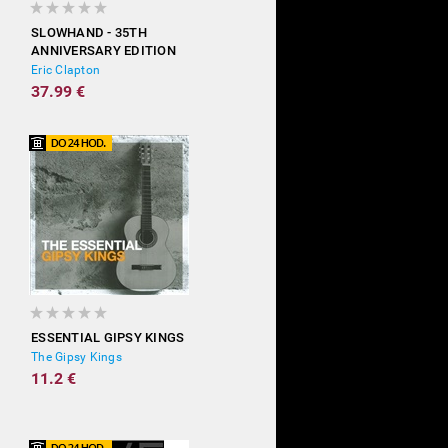
SLOWHAND - 35TH
ANNIVERSARY EDITION
(DELUXE)
Eric Clapton
37.99 €
ESSENTIAL GIPSY KINGS
The Gipsy Kings
11.2 €