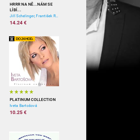
HRRR NA NĚ...NÁM SE
LÍBÍ...
Jiří Schelinger, František Ringo Čech
14.24 €
PLATINUM COLLECTION
Iveta Bartošová
10.25 €