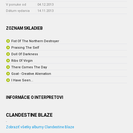
V ponuke od
:
04.12.2013
Dátum vydania
:
14.11.2013
ZOZNAM SKLADIEB
Fist Of The Northern Destroyer
Praising The Self
Doll Of Darkness
Ribs Of Virgin
There Comes The Day
Goat - Creative Alienation
I Have Seen...
INFORMÁCIE O INTERPRETOVI
CLANDESTINE BLAZE
-
Zobraziť všetky albumy Clandestine Blaze