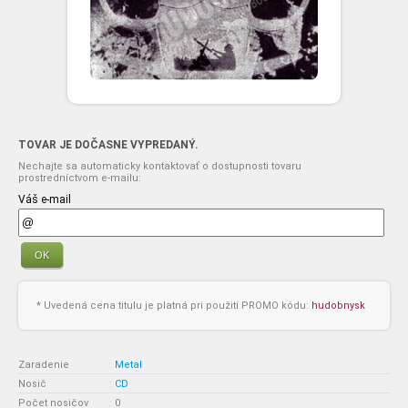
TOVAR JE DOČASNE VYPREDANÝ.
Nechajte sa automaticky kontaktovať o dostupnosti tovaru
prostredníctvom e-mailu:
Váš e-mail
OK
* Uvedená cena titulu je platná pri použití PROMO kódu:
hudobnysk
Zaradenie
:
Metal
Nosič
:
CD
Počet nosičov
:
0