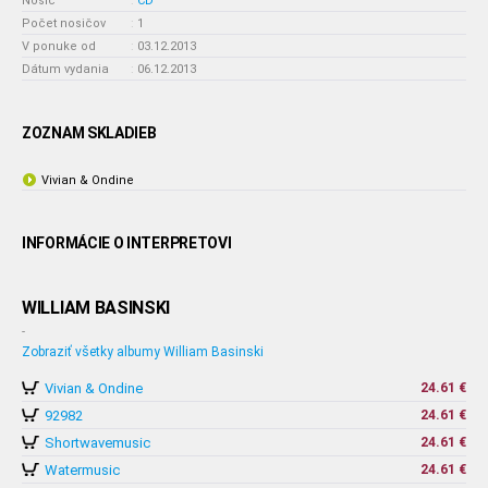
Nosič
:
CD
Počet nosičov
:
1
V ponuke od
:
03.12.2013
Dátum vydania
:
06.12.2013
ZOZNAM SKLADIEB
Vivian & Ondine
INFORMÁCIE O INTERPRETOVI
WILLIAM BASINSKI
-
Zobraziť všetky albumy William Basinski
Vivian & Ondine
24.61 €
92982
24.61 €
Shortwavemusic
24.61 €
Watermusic
24.61 €