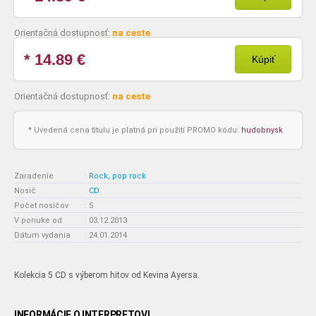
Orientačná dostupnosť:
na ceste
* 14.89
€
Kúpiť
Orientačná dostupnosť:
na ceste
* Uvedená cena titulu je platná pri použití PROMO kódu:
hudobnysk
Zaradenie
:
Rock, pop rock
Nosič
:
CD
Počet nosičov
:
5
V ponuke od
:
03.12.2013
Dátum vydania
:
24.01.2014
Kolekcia 5 CD s výberom hitov od Kevina Ayersa.
INFORMÁCIE O INTERPRETOVI