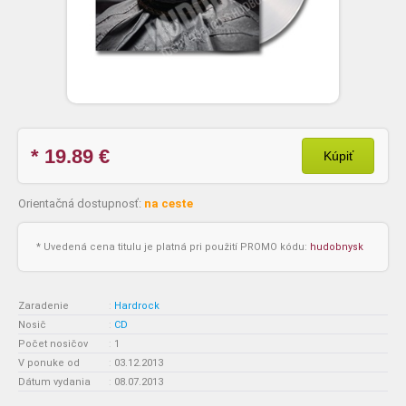
* 19.89
€
Kúpiť
Orientačná dostupnosť:
na ceste
* Uvedená cena titulu je platná pri použití PROMO kódu:
hudobnysk
Zaradenie
:
Hardrock
Nosič
:
CD
Počet nosičov
:
1
V ponuke od
:
03.12.2013
Dátum vydania
:
08.07.2013