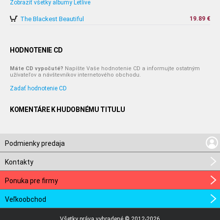
Zobraziť všetky albumy Letlive
The Blackest Beautiful
19.89 €
HODNOTENIE CD
Máte CD vypočuté?
Napíšte Vaše hodnotenie CD a informujte ostatným
užívateľov a návštevníkov internetového obchodu.
Zadať hodnotenie CD
KOMENTÁRE K HUDOBNÉMU TITULU
Podmienky predaja
Kontakty
Ponuka pre firmy
Veľkoobchod
Všetky práva vyhradené © 2012-2026