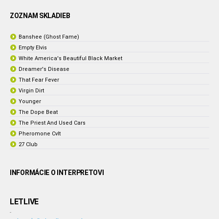
ZOZNAM SKLADIEB
Banshee (Ghost Fame)
Empty Elvis
White America's Beautiful Black Market
Dreamer's Disease
That Fear Fever
Virgin Dirt
Younger
The Dope Beat
The Priest And Used Cars
Pheromone Cvlt
27 Club
INFORMÁCIE O INTERPRETOVI
LETLIVE
-