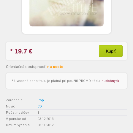
* 19.7
€
Kúpiť
Orientačná dostupnosť:
na ceste
* Uvedená cena titulu je platná pri použití PROMO kódu:
hudobnysk
Zaradenie
:
Pop
Nosič
:
CD
Počet nosičov
:
1
V ponuke od
:
03.12.2013
Dátum vydania
:
08.11.2012