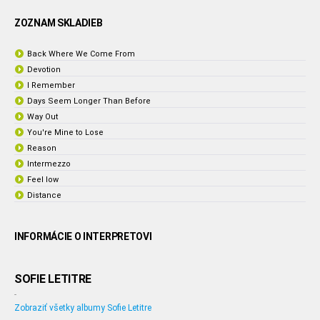
ZOZNAM SKLADIEB
Back Where We Come From
Devotion
I Remember
Days Seem Longer Than Before
Way Out
You're Mine to Lose
Reason
Intermezzo
Feel low
Distance
INFORMÁCIE O INTERPRETOVI
SOFIE LETITRE
-
Zobraziť všetky albumy Sofie Letitre