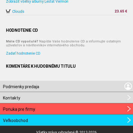
Zobraziť všetky albumy Lestat Vermon
Clouds
23.65 €
HODNOTENIE CD
Máte CD vypočuté?
Napíšte Vaše hodnotenie CD a informujte ostatným
užívateľov a návštevníkov internetového obchodu.
Zadať hodnotenie CD
KOMENTÁRE K HUDOBNÉMU TITULU
Podmienky predaja
Kontakty
Ponuka pre firmy
Veľkoobchod
Všetky práva vyhradené © 2012-2026