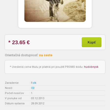
* 23.65
€
Kúpiť
Orientačná dostupnosť:
na ceste
* Uvedená cena titulu je platná pri použití PROMO kódu:
hudobnysk
Zaradenie
:
Folk
Nosič
:
CD
Počet nosičov
:
1
V ponuke od
:
03.12.2013
Dátum vydania
:
28.09.2012