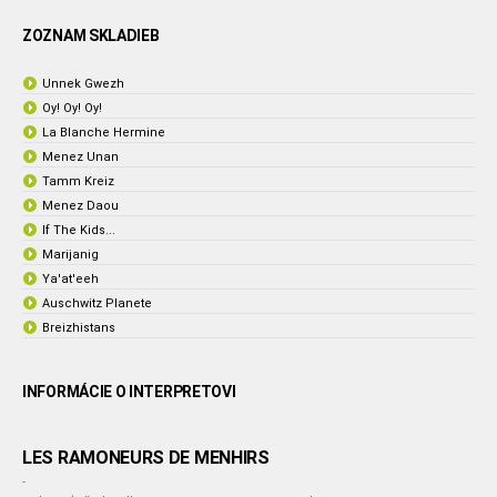
ZOZNAM SKLADIEB
Unnek Gwezh
Oy! Oy! Oy!
La Blanche Hermine
Menez Unan
Tamm Kreiz
Menez Daou
If The Kids...
Marijanig
Ya'at'eeh
Auschwitz Planete
Breizhistans
INFORMÁCIE O INTERPRETOVI
LES RAMONEURS DE MENHIRS
-