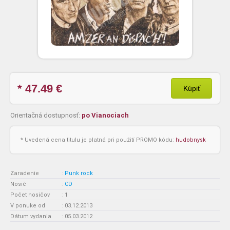
* 47.49
€
Kúpiť
Orientačná dostupnosť:
po Vianociach
* Uvedená cena titulu je platná pri použití PROMO kódu:
hudobnysk
Zaradenie
:
Punk rock
Nosič
:
CD
Počet nosičov
:
1
V ponuke od
:
03.12.2013
Dátum vydania
:
05.03.2012