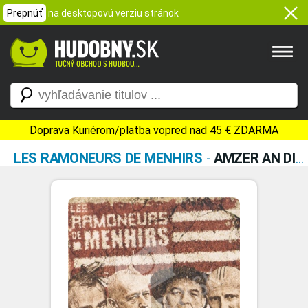
Prepnúť
na desktopovú verziu stránok
Doprava Kuriérom/platba vopred nad 45 € ZDARMA
LES RAMONEURS DE MENHIRS
-
AMZER AN DISPAC'H