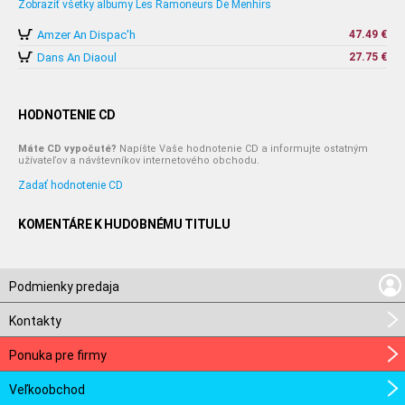
Zobraziť všetky albumy Les Ramoneurs De Menhirs
Amzer An Dispac'h
47.49 €
Dans An Diaoul
27.75 €
HODNOTENIE CD
Máte CD vypočuté?
Napíšte Vaše hodnotenie CD a informujte ostatným
užívateľov a návštevníkov internetového obchodu.
Zadať hodnotenie CD
KOMENTÁRE K HUDOBNÉMU TITULU
Podmienky predaja
Kontakty
Ponuka pre firmy
Veľkoobchod