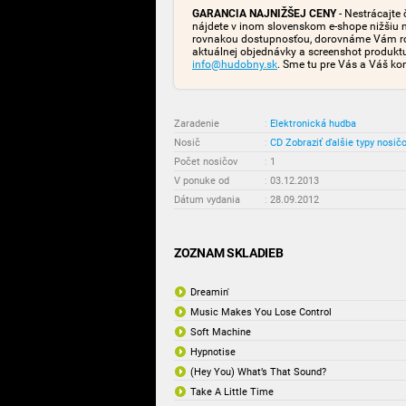
GARANCIA NAJNIŽŠEJ CENY
- Nestrácajte 
nájdete v inom slovenskom e-shope nižšiu 
rovnakou dostupnosťou, dorovnáme Vám rozd
aktuálnej objednávky a screenshot produk
info@hudobny.sk
. Sme tu pre Vás a Váš ko
Zaradenie
:
Elektronická hudba
Nosič
:
CD
Zobraziť ďalšie typy nosič
Počet nosičov
:
1
V ponuke od
:
03.12.2013
Dátum vydania
:
28.09.2012
ZOZNAM SKLADIEB
Dreamin'
Music Makes You Lose Control
Soft Machine
Hypnotise
(Hey You) What’s That Sound?
Take A Little Time