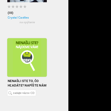
(III)
Crystal Castles
na opýtanie
NENAŠLI STE TO, ČO
HĽADÁTE? NAPÍŠTE NÁM