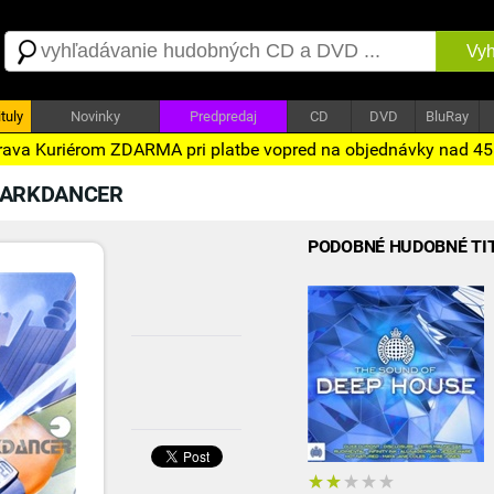
Vyh
tuly
Novinky
Predpredaj
CD
DVD
BluRay
ava Kuriérom ZDARMA pri platbe vopred na objednávky nad 4
ARKDANCER
PODOBNÉ HUDOBNÉ TI