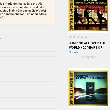
čas hľadaním najlepšej ceny. Ak
neakciovú cenu na daný produkt s
iel. Stačí nám zaslať číslo Vašej
tu z daného obchodu na nášu adresu
mfort.
ov
JUMPING ALL OVER THE
WORLD - 20 YEARS OF
HARDCORE (EXPANDED
Scooter
EDITION)
na opýtanie