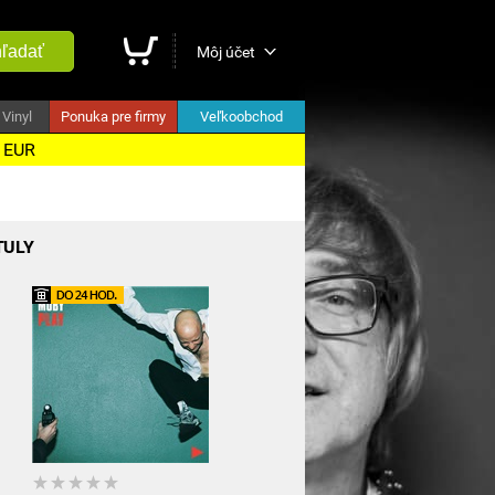
ľadať
Môj účet
Vinyl
Ponuka pre firmy
Veľkoobchod
5 EUR
TULY