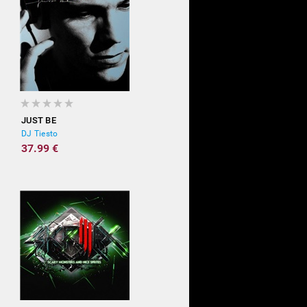
JUST BE
DJ Tiesto
37.99 €