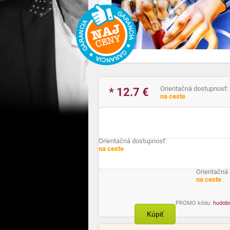
Orientačná dostupnosť:
* 12.7
€
na ceste
Orientačná dostupnosť:
na ceste
Orientačná
na ceste
PROMO kódu:
hudob
Kúpiť