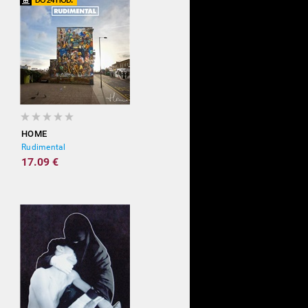
HOME
Rudimental
17.09 €