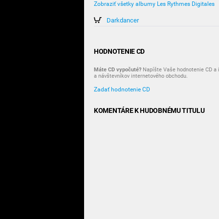
Zobraziť všetky albumy Les Rythmes Digitales
Darkdancer
HODNOTENIE CD
Máte CD vypočuté?
Napíšte Vaše hodnotenie CD a i
a návštevníkov internetového obchodu.
Zadať hodnotenie CD
KOMENTÁRE K HUDOBNÉMU TITULU