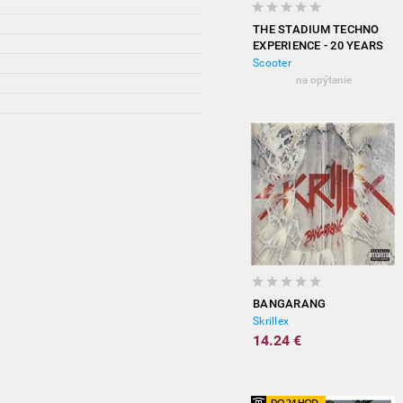
THE STADIUM TECHNO
EXPERIENCE - 20 YEARS
OF HARDCORE
Scooter
(EXPANDED EDITION)
na opýtanie
BANGARANG
Skrillex
14.24 €