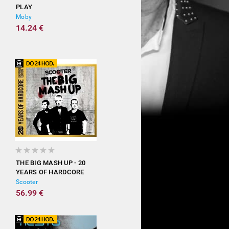
PLAY
Moby
14.24 €
THE BIG MASH UP - 20
YEARS OF HARDCORE
(EXPANDED EDITION)
Scooter
56.99 €