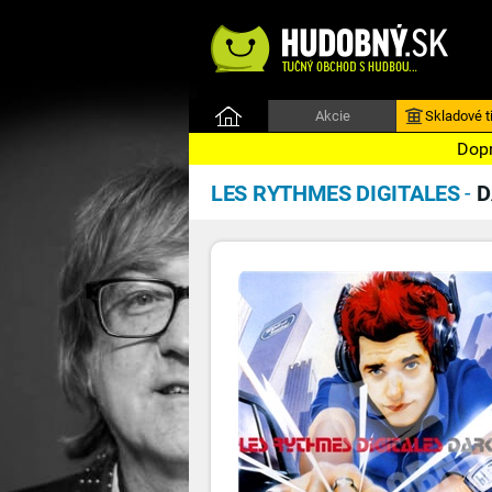
Akcie
Skladové ti
Dopr
LES RYTHMES DIGITALES
-
D