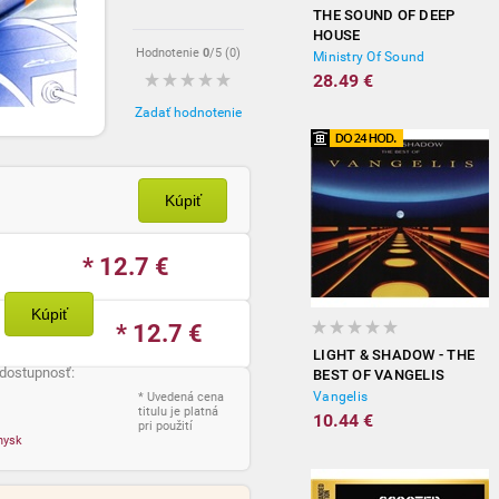
THE SOUND OF DEEP
HOUSE
Hodnotenie
0
/5 (
0
)
Ministry Of Sound
28.49 €
Zadať hodnotenie
Kúpiť
* 12.7
€
Kúpiť
* 12.7
€
LIGHT & SHADOW - THE
 dostupnosť:
BEST OF VANGELIS
Vangelis
* Uvedená cena
titulu je platná
10.44 €
pri použití
nysk