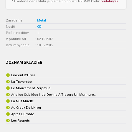
* Uvedená cena titulu je platná pri použití PROMO kódu:
hudobnysk
Zaradenie
:
Metal
Nosič
:
CD
Počet nosičov
:
1
V ponuke od
:
02.12.2013
Dátum vydania
:
10.02.2012
ZOZNAM SKLADIEB
Linceul D’Hiver
La Traversée
Le Mouvement Perpétuel
Ariettes Oubliées I: Je Devine A Travers Un Murmure...
La Nuit Muette
Au Creux De L’Hiver
Apres L‘Ombre
Les Regrets