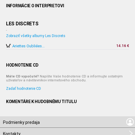
INFORMÁCIE O INTERPRETOVI
LES DISCRETS
-
Zobraziť všetky albumy Les Discrets
Ariettes Oubliées...
14.16 €
HODNOTENIE CD
Máte CD vypočuté?
Napíšte Vaše hodnotenie CD a informujte ostatným
užívateľov a návštevníkov internetového obchodu.
Zadať hodnotenie CD
KOMENTÁRE K HUDOBNÉMU TITULU
Podmienky predaja
Kontakty