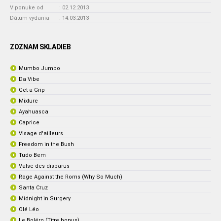
V ponuke od
:
02.12.2013
Dátum vydania
:
14.03.2013
ZOZNAM SKLADIEB
Mumbo Jumbo
Da Vibe
Get a Grip
Mixture
Ayahuasca
Caprice
Visage d'ailleurs
Freedom in the Bush
Tudo Bem
Valse des disparus
Rage Against the Roms (Why So Much)
Santa Cruz
Midnight in Surgery
Olé Léo
Le Boléro (Titre bonus)