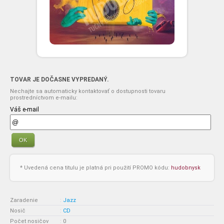
TOVAR JE DOČASNE VYPREDANÝ.
Nechajte sa automaticky kontaktovať o dostupnosti tovaru
prostredníctvom e-mailu:
Váš e-mail
OK
* Uvedená cena titulu je platná pri použití PROMO kódu:
hudobnysk
Zaradenie
:
Jazz
Nosič
:
CD
Počet nosičov
:
0