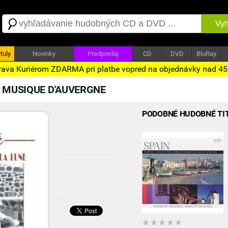
Vyh
tuly
Novinky
Predpredaj
CD
DVD
BluRay
ava Kuriérom ZDARMA pri platbe vopred na objednávky nad 4
-
MUSIQUE D'AUVERGNE
PODOBNÉ HUDOBNÉ TI