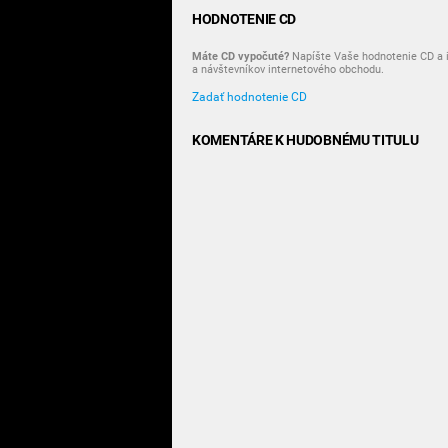
HODNOTENIE CD
Máte CD vypočuté?
Napíšte Vaše hodnotenie CD a i
a návštevníkov internetového obchodu.
Zadať hodnotenie CD
KOMENTÁRE K HUDOBNÉMU TITULU