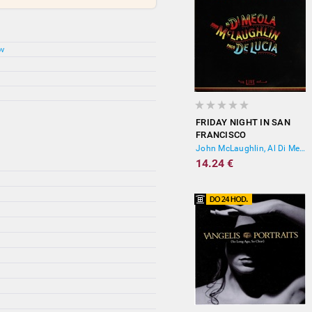
ov
FRIDAY NIGHT IN SAN
FRANCISCO
John McLaughlin, Al Di Meola, Paco De Lucía
14.24 €