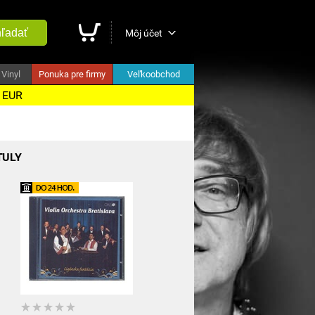
ľadať
Môj účet
Vinyl
Ponuka pre firmy
Veľkoobchod
5 EUR
TULY