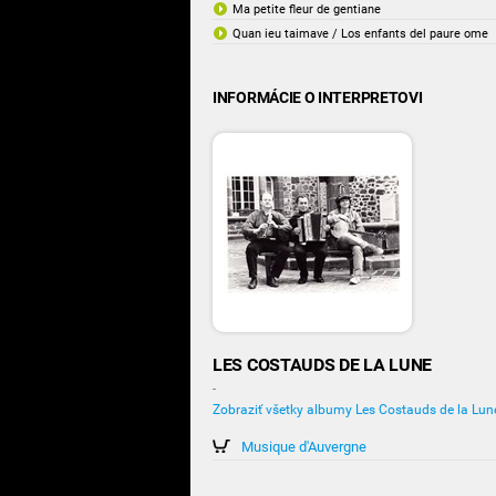
Ma petite fleur de gentiane
Quan ieu taimave / Los enfants del paure ome
INFORMÁCIE O INTERPRETOVI
LES COSTAUDS DE LA LUNE
-
Zobraziť všetky albumy Les Costauds de la Lun
Musique d'Auvergne