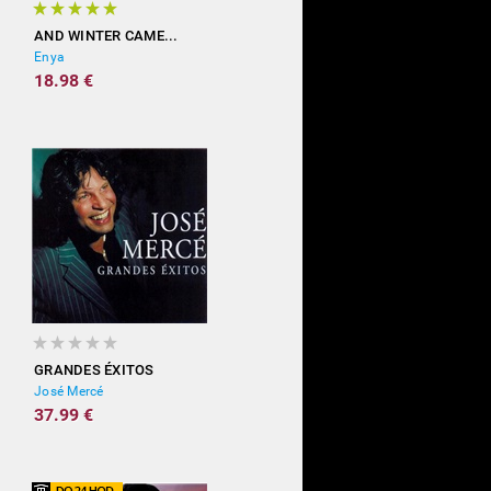
AND WINTER CAME...
Enya
18.98 €
GRANDES ÉXITOS
José Mercé
37.99 €