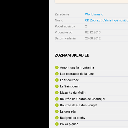
Zaradenie
:
World music
Nosič
:
CD
Zobraziť ďalšie typy nosič
Počet nosičov
:
2
V ponuke od
:
02.12.2013
Dátum vydania
:
20.08.2012
ZOZNAM SKLADIEB
Amont sus la montanha
Les costauds de la lune
La tricoutade
La Saint-Jean
Mazurka du Molin
Bourrée de Gaston de Chantejal
Bourree de Gaston Pouget
La crosada
Batignolles-clichy
Polka piquée