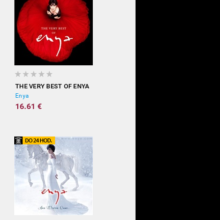
THE VERY BEST OF ENYA
Enya
16.61 €