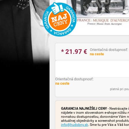
Orientačná dostupnosť:
* 21.97
€
na ceste
Orientačná dostupnosť:
na ceste
platná pri p
GARANCIA NAJNIŽŠEJ CENY
- Nestrácajte 
nájdete v inom slovenskom e-shope nižšiu 
rovnakou dostupnosťou, dorovnáme Vám rozd
aktuálnej objednávky a screenshot produk
info@hudobny.sk
. Sme tu pre Vás a Váš ko