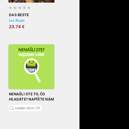
DAS BESTE
Leo Rojas
23.74 €
NENAŠLI STE TO, ČO
HĽADÁTE? NAPÍŠTE NÁM