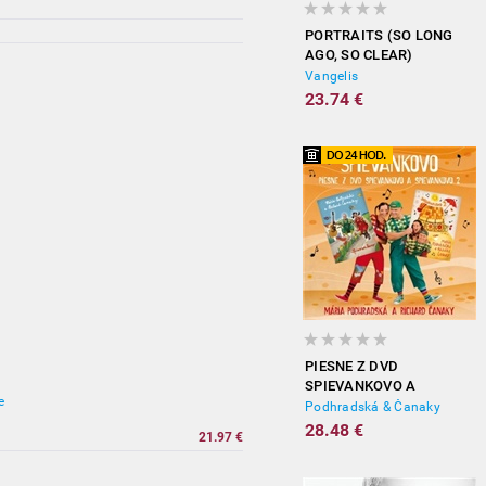
PORTRAITS (SO LONG
AGO, SO CLEAR)
Vangelis
23.74 €
PIESNE Z DVD
SPIEVANKOVO A
e
SPIEVANKOVO 2
Podhradská & Čanaky
28.48 €
21.97 €