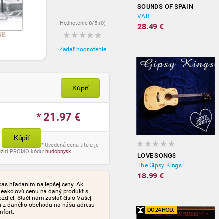
SOUNDS OF SPAIN
VAR
Hodnotenie
0
/5 (
0
)
28.49 €
Zadať hodnotenie
Kúpiť
* 21.97
€
Kúpiť
* Uvedená cena titulu je
oužití PROMO kódu:
hudobnysk
LOVE SONGS
The Gipsy Kings
18.99 €
čas hľadaním najlepšej ceny. Ak
neakciovú cenu na daný produkt s
iel. Stačí nám zaslať číslo Vašej
tu z daného obchodu na nášu adresu
mfort.