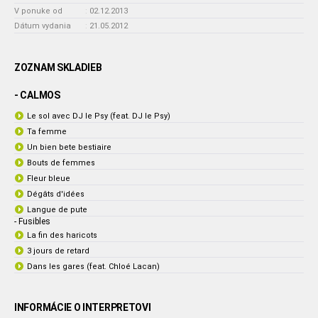
V ponuke od
:
02.12.2013
Dátum vydania
:
21.05.2012
ZOZNAM SKLADIEB
- CALMOS
Le sol avec DJ le Psy (feat. DJ le Psy)
Ta femme
Un bien bete bestiaire
Bouts de femmes
Fleur bleue
Dégâts d'idées
Langue de pute
- Fusibles
La fin des haricots
3 jours de retard
Dans les gares (feat. Chloé Lacan)
INFORMÁCIE O INTERPRETOVI