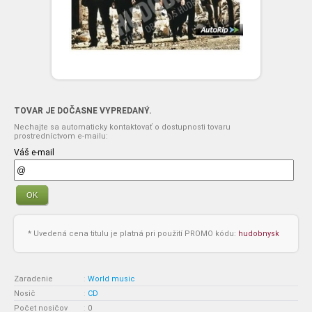
TOVAR JE DOČASNE VYPREDANÝ.
Nechajte sa automaticky kontaktovať o dostupnosti tovaru
prostredníctvom e-mailu:
Váš e-mail
OK
* Uvedená cena titulu je platná pri použití PROMO kódu:
hudobnysk
Zaradenie
:
World music
Nosič
:
CD
Počet nosičov
:
0