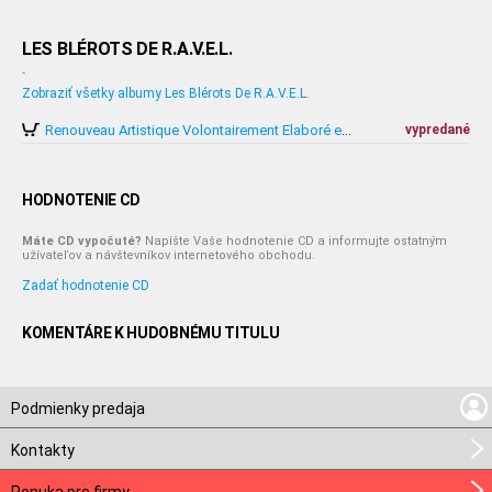
LES BLÉROTS DE R.A.V.E.L.
-
Zobraziť všetky albumy Les Blérots De R.A.V.E.L.
vypredané
Renouveau Artistique Volontairement Elaboré en Live
HODNOTENIE CD
Máte CD vypočuté?
Napíšte Vaše hodnotenie CD a informujte ostatným
užívateľov a návštevníkov internetového obchodu.
Zadať hodnotenie CD
KOMENTÁRE K HUDOBNÉMU TITULU
Podmienky predaja
Kontakty