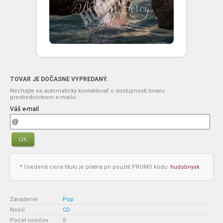
TOVAR JE DOČASNE VYPREDANÝ.
Nechajte sa automaticky kontaktovať o dostupnosti tovaru
prostredníctvom e-mailu:
Váš e-mail
OK
* Uvedená cena titulu je platná pri použití PROMO kódu:
hudobnysk
Zaradenie
:
Pop
Nosič
:
CD
Počet nosičov
:
0