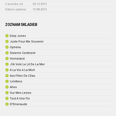
V ponuke od
:
02.12.2013
Dátum vydania
:
15.08.2013
ZOZNAM SKLADIEB
Davy Jones
Juste Pour Me Souvenir
Ophelia
Sixieme Continent
Homeland
J'Ai Volé Le Lit De La Mer
A La Vie A La Mort
Aux Filles De L'Eau
Limitless
Ahes
Sur Mes Levres
Tout A Une Fin
D'Emeraude