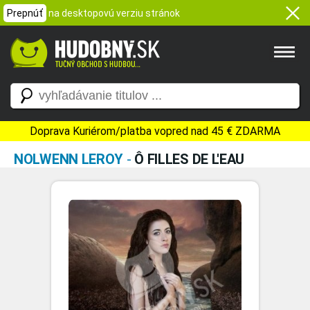
Prepnúť
na desktopovú verziu stránok
Doprava Kuriérom/platba vopred nad 45 € ZDARMA
NOLWENN LEROY
-
Ô FILLES DE L'EAU