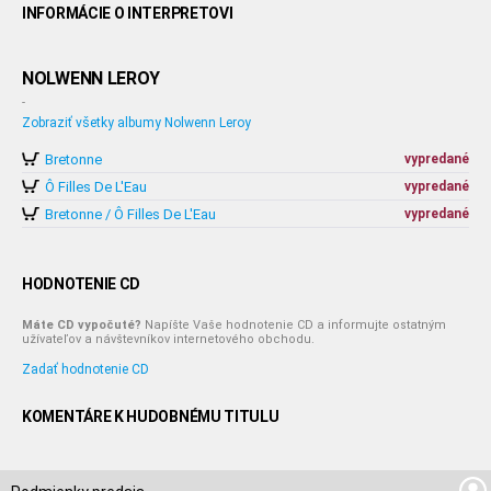
INFORMÁCIE O INTERPRETOVI
NOLWENN LEROY
-
Zobraziť všetky albumy Nolwenn Leroy
Bretonne
vypredané
Ô Filles De L'Eau
vypredané
Bretonne / Ô Filles De L'Eau
vypredané
HODNOTENIE CD
Máte CD vypočuté?
Napíšte Vaše hodnotenie CD a informujte ostatným
užívateľov a návštevníkov internetového obchodu.
Zadať hodnotenie CD
KOMENTÁRE K HUDOBNÉMU TITULU