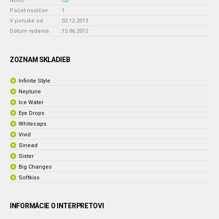
Nosič
:
CD
Počet nosičov
:
1
V ponuke od
:
02.12.2013
Dátum vydania
:
15.06.2012
ZOZNAM SKLADIEB
Infinite Style
Neptune
Ice Water
Eye Drops
Whitecaps
Vivid
Sinead
Sister
Big Changes
Softkiss
INFORMÁCIE O INTERPRETOVI