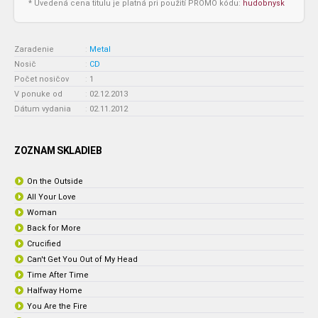
* Uvedená cena titulu je platná pri použití PROMO kódu:
hudobnysk
Zaradenie
:
Metal
Nosič
:
CD
Počet nosičov
:
1
V ponuke od
:
02.12.2013
Dátum vydania
:
02.11.2012
ZOZNAM SKLADIEB
On the Outside
All Your Love
Woman
Back for More
Crucified
Can't Get You Out of My Head
Time After Time
Halfway Home
You Are the Fire