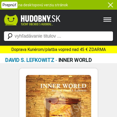
Prepnúť
na desktopovú verziu stránok
Doprava Kuriérom/platba vopred nad 45 € ZDARMA
DAVID S. LEFKOWITZ
-
INNER WORLD