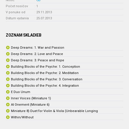
Nosič
:
CD
Počet nosičov
:
1
V ponuke od
:
29.11.2013
Dátum vydania
:
25.07.2013
ZOZNAM SKLADIEB
Deep Dreams: 1. War and Passion
Deep Dreams: 2. Love and Peace
Deep Dreams: 3. Peace and Hope
Building Blocks of the Psyche: 1. Conception
Building Blocks of the Psyche: 2. Meditation
Building Blocks of the Psyche: 3. Conversation
Building Blocks of the Psyche: 4. Integration
E Duo Unum
Inner Voices (Miniature 1)
At Onement (Miniature 6)
Miniature 8) Duet for Violin & Viola (Unbearable Longing
Within/Without