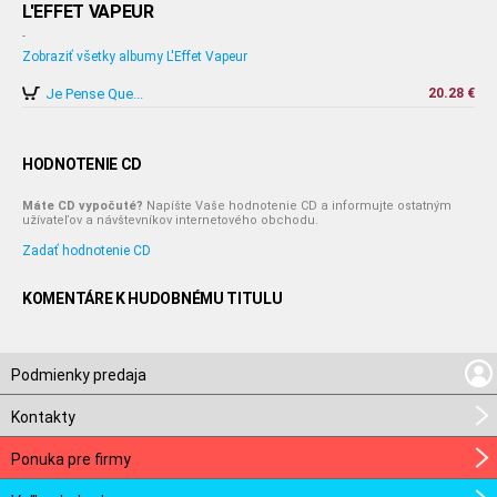
L'EFFET VAPEUR
-
Zobraziť všetky albumy L'Effet Vapeur
Je Pense Que...
20.28 €
HODNOTENIE CD
Máte CD vypočuté?
Napíšte Vaše hodnotenie CD a informujte ostatným
užívateľov a návštevníkov internetového obchodu.
Zadať hodnotenie CD
KOMENTÁRE K HUDOBNÉMU TITULU
Podmienky predaja
Kontakty
Ponuka pre firmy