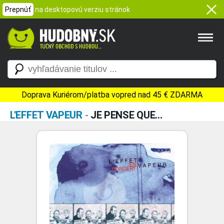
Prepnúť
na desktopovú verziu stránok
Doprava Kuriérom/platba vopred nad 45 € ZDARMA
L'EFFET VAPEUR
-
JE PENSE QUE...