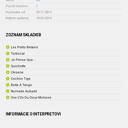
Nosič
:
CD
Počet nosičov
:
1
V ponuke od
:
29.11.2013
Dátum vydania
:
18.02.2013
ZOZNAM SKLADIEB
Les Petits Betains
Turbocal
Je Pense Que...
Quichotte
L'Arsene
Cochon Tige
Boîte A Tango
Nomade Aubade
Ose L'Os Du Doux Molosse
INFORMÁCIE O INTERPRETOVI