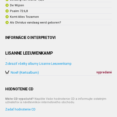
De Wijzen
Psalm 72:6,8
Komt Alles Tezamen
Als Christus vandaag werd geboren?
INFORMÁCIE O INTERPRETOVI
LISANNE LEEUWENKAMP
-
Zobraziť všetky albumy Lisanne Leeuwenkamp
Noel! (Kertsalbum)
vypredané
HODNOTENIE CD
Máte CD vypočuté?
Napíšte Vaše hodnotenie CD a informujte ostatným
užívateľov a návštevníkov internetového obchodu.
Zadať hodnotenie CD