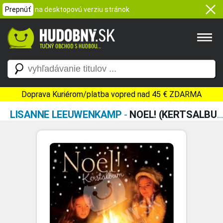
Prepnúť
na desktopovú verziu stránok
Doprava Kuriérom/platba vopred nad 45 € ZDARMA
LISANNE LEEUWENKAMP
-
NOEL! (KERTSALBUM)