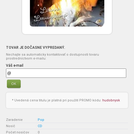
TOVAR JE DOČASNE VYPREDANÝ.
Nechajte sa automaticky kontaktovať o dostupnosti tovaru
prostredníctvom e-mailu:
Váš e-mail
OK
* Uvedená cena titulu je platná pri použití PROMO kódu:
hudobnysk
Zaradenie
:
Pop
Nosič
:
CD
Počet nosičov
:
0