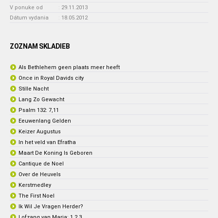
V ponuke od
:
29.11.2013
Dátum vydania
:
18.05.2012
ZOZNAM SKLADIEB
Als Bethlehem geen plaats meer heeft
Once in Royal Davids city
Stille Nacht
Lang Zo Gewacht
Psalm 132: 7,11
Eeuwenlang Gelden
Keizer Augustus
In het veld van Efratha
Maart De Koning Is Geboren
Cantique de Noel
Over de Heuvels
Kerstmedley
The First Noel
Ik Wil Je Vragen Herder?
Lofzang van Maria: 1,2,3