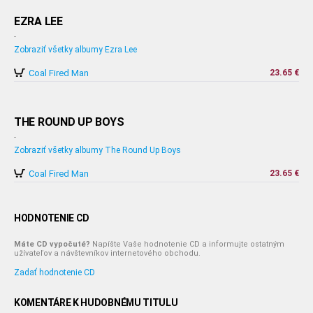
EZRA LEE
-
Zobraziť všetky albumy Ezra Lee
Coal Fired Man
23.65 €
THE ROUND UP BOYS
-
Zobraziť všetky albumy The Round Up Boys
Coal Fired Man
23.65 €
HODNOTENIE CD
Máte CD vypočuté?
Napíšte Vaše hodnotenie CD a informujte ostatným
užívateľov a návštevníkov internetového obchodu.
Zadať hodnotenie CD
KOMENTÁRE K HUDOBNÉMU TITULU