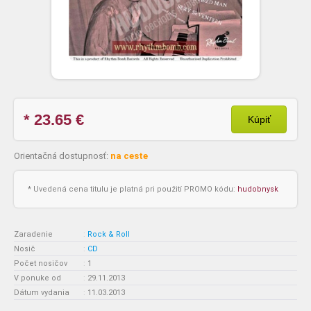
* 23.65
€
Kúpiť
Orientačná dostupnosť:
na ceste
* Uvedená cena titulu je platná pri použití PROMO kódu:
hudobnysk
Zaradenie
:
Rock & Roll
Nosič
:
CD
Počet nosičov
:
1
V ponuke od
:
29.11.2013
Dátum vydania
:
11.03.2013