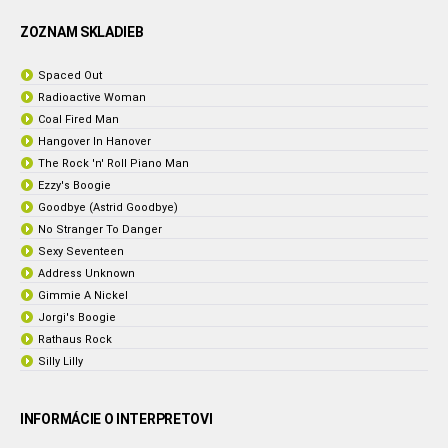
ZOZNAM SKLADIEB
Spaced Out
Radioactive Woman
Coal Fired Man
Hangover In Hanover
The Rock 'n' Roll Piano Man
Ezzy's Boogie
Goodbye (Astrid Goodbye)
No Stranger To Danger
Sexy Seventeen
Address Unknown
Gimmie A Nickel
Jorgi's Boogie
Rathaus Rock
Silly Lilly
INFORMÁCIE O INTERPRETOVI