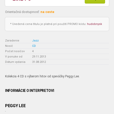
Orientačná dostupnosť:
na ceste
* Uvedená cena titulu je platná pri použití PROMO kódu:
hudobnysk
Zaradenie
:
Jazz
Nosič
:
CD
Počet nosičov
:
4
V ponuke od
:
29.11.2013
Dátum vydania
:
31.08.2012
Kolekcia 4 CD s výberom hitov od speváčky Peggy Lee.
INFORMÁCIE O INTERPRETOVI
PEGGY LEE
-