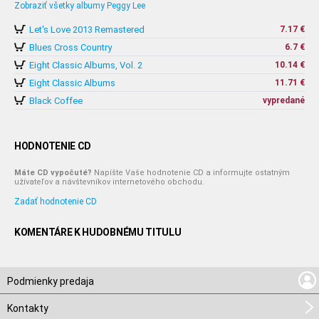
Zobraziť všetky albumy Peggy Lee
Let's Love 2013 Remastered
7.17 €
Blues Cross Country
6.7 €
Eight Classic Albums, Vol. 2
10.14 €
Eight Classic Albums
11.71 €
Black Coffee
vypredané
HODNOTENIE CD
Máte CD vypočuté?
Napíšte Vaše hodnotenie CD a informujte ostatným
užívateľov a návštevníkov internetového obchodu.
Zadať hodnotenie CD
KOMENTÁRE K HUDOBNÉMU TITULU
Podmienky predaja
Kontakty