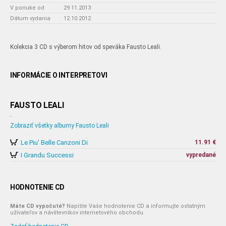
V ponuke od
:
29.11.2013
Dátum vydania
:
12.10.2012
Kolekcia 3 CD s výberom hitov od speváka Fausto Leali.
INFORMÁCIE O INTERPRETOVI
FAUSTO LEALI
-
Zobraziť všetky albumy Fausto Leali
Le Piu' Belle Canzoni Di
11.91 €
I Grandu Successi
vypredané
HODNOTENIE CD
Máte CD vypočuté?
Napíšte Vaše hodnotenie CD a informujte ostatným
užívateľov a návštevníkov internetového obchodu.