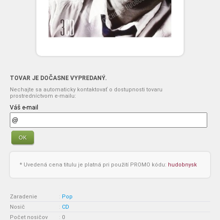
TOVAR JE DOČASNE VYPREDANÝ.
Nechajte sa automaticky kontaktovať o dostupnosti tovaru
prostredníctvom e-mailu:
Váš e-mail
OK
* Uvedená cena titulu je platná pri použití PROMO kódu:
hudobnysk
Zaradenie
:
Pop
Nosič
:
CD
Počet nosičov
:
0