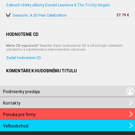
Zobraziť všetky albumy Donald Lawrence & The Tri-City Singers
Seasons: A 20 Year Celebration
27.79 €
HODNOTENIE CD
Máte CD vypočuté?
Napíšte Vaše hodnotenie CD a informujte ostatným
užívateľov a návštevníkov internetového obchodu.
Zadať hodnotenie CD
KOMENTÁRE K HUDOBNÉMU TITULU
Podmienky predaja
Kontakty
Ponuka pre firmy
Veľkoobchod