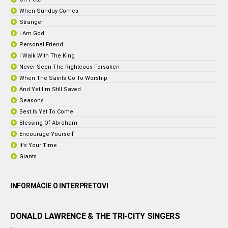
When Sunday Comes
Stranger
I Am God
Personal Friend
I Walk With The King
Never Seen The Righteous Forsaken
When The Saints Go To Worship
And Yet I'm Still Saved
Seasons
Best Is Yet To Come
Blessing Of Abraham
Encourage Yourself
It's Your Time
Giants
INFORMÁCIE O INTERPRETOVI
DONALD LAWRENCE & THE TRI-CITY SINGERS
-