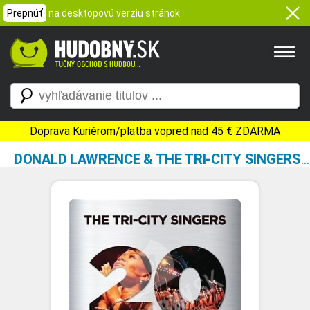
Prepnúť
na desktopovú verziu stránok
Doprava Kuriérom/platba vopred nad 45 € ZDARMA
DONALD LAWRENCE & THE TRI-CITY SINGERS