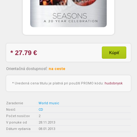
* 27.79
€
Kúpiť
Orientačná dostupnosť:
na ceste
* Uvedená cena titulu je platná pri použití PROMO kódu:
hudobnysk
Zaradenie
:
World music
Nosič
:
CD
Počet nosičov
:
2
V ponuke od
:
28.11.2013
Dátum vydania
:
08.01.2013