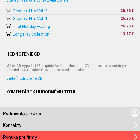
Zobraziť všetky albumy Eydie Gormé
Greatest Hits Vol. 2
26.26 €
Greatest Hits Vol. 1
26.26 €
That Holiday Feeling
26.26 €
Long Play Collection
13.77 €
HODNOTENIE CD
Máte CD vypočuté?
Napíšte Vaše hodnotenie CD a informujte ostatným
užívateľov a návštevníkov internetového obchodu.
Zadať hodnotenie CD
KOMENTÁRE K HUDOBNÉMU TITULU
Podmienky predaja
Kontakty
Ponuka pre firmy