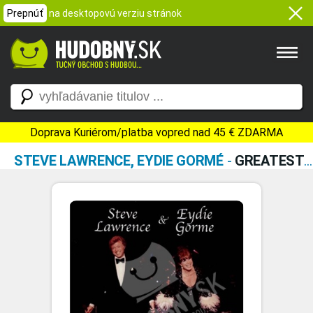
Prepnúť
na desktopovú verziu stránok
Doprava Kuriérom/platba vopred nad 45 € ZDARMA
STEVE LAWRENCE, EYDIE GORMÉ
-
GREATEST HITS VOL. 2