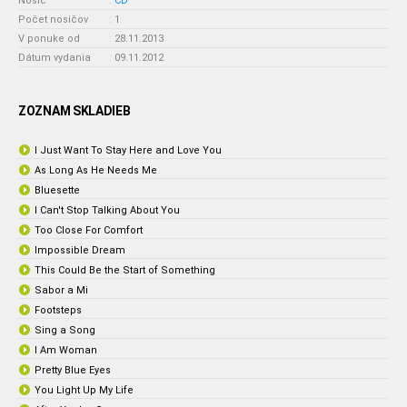
Nosič
:
CD
Počet nosičov
:
1
V ponuke od
:
28.11.2013
Dátum vydania
:
09.11.2012
ZOZNAM SKLADIEB
I Just Want To Stay Here and Love You
As Long As He Needs Me
Bluesette
I Can't Stop Talking About You
Too Close For Comfort
Impossible Dream
This Could Be the Start of Something
Sabor a Mi
Footsteps
Sing a Song
I Am Woman
Pretty Blue Eyes
You Light Up My Life