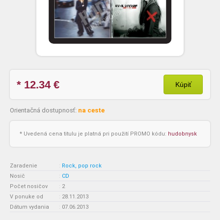
* 12.34
€
Kúpiť
Orientačná dostupnosť:
na ceste
* Uvedená cena titulu je platná pri použití PROMO kódu:
hudobnysk
Zaradenie
:
Rock, pop rock
Nosič
:
CD
Počet nosičov
:
2
V ponuke od
:
28.11.2013
Dátum vydania
:
07.06.2013