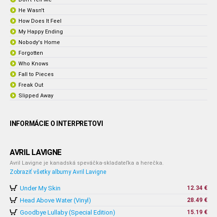
He Wasn't
How Does It Feel
My Happy Ending
Nobody's Home
Forgotten
Who Knows
Fall to Pieces
Freak Out
Slipped Away
INFORMÁCIE O INTERPRETOVI
AVRIL LAVIGNE
Avril Lavigne je kanadská speváčka-skladateľka a herečka.
Zobraziť všetky albumy Avril Lavigne
Under My Skin
12.34 €
Head Above Water (Vinyl)
28.49 €
Goodbye Lullaby (Special Edition)
15.19 €