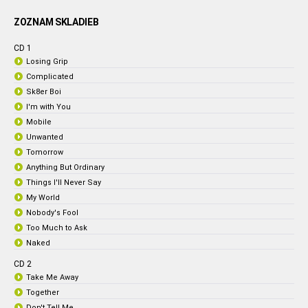
ZOZNAM SKLADIEB
CD 1
Losing Grip
Complicated
Sk8er Boi
I'm with You
Mobile
Unwanted
Tomorrow
Anything But Ordinary
Things I'll Never Say
My World
Nobody's Fool
Too Much to Ask
Naked
CD 2
Take Me Away
Together
Don't Tell Me